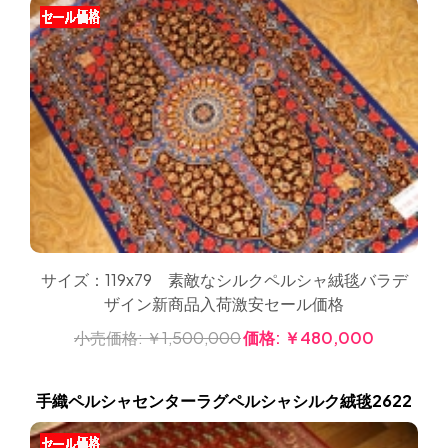
サイズ：119x79 素敵なシルクペルシャ絨毯バラデ
ザイン新商品入荷激安セール価格
小売価格:
￥1,500,000
価格:
￥480,000
手織ペルシャセンターラグペルシャシルク絨毯2622