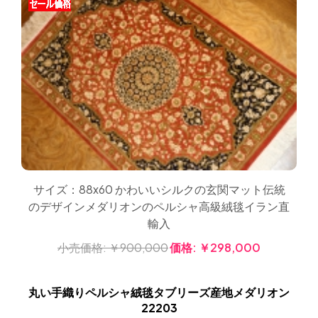
サイズ：88x60 かわいいシルクの玄関マット伝統
のデザインメダリオンのペルシャ高級絨毯イラン直
輸入
小売価格:
￥900,000
価格:
￥298,000
丸い手織りペルシャ絨毯タブリーズ産地メダリオン
22203