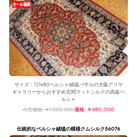
サイズ：121x80ペルシャ絨毯バザルの大阪アリヤ
ギャラリーからおすすめ玄関マットシルクの高級ペ
ルシャ
小売価格:
￥1,500,000
価格:
￥480,000
伝統的なペルシャ絨毯の模様クムシルク56076