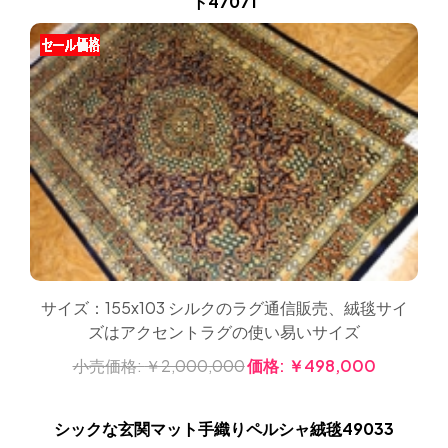
ト47071
サイズ：155x103 シルクのラグ通信販売、絨毯サイ
ズはアクセントラグの使い易いサイズ
小売価格:
￥2,000,000
価格:
￥498,000
シックな玄関マット手織りペルシャ絨毯49033