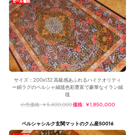
サイズ：200x132 高級感あふれるハイクオリティ
ー絹ラグのペルシャ絨毯色彩豊富で豪華なイラン絨
毯
小売価格:
￥5,400,000
価格:
￥1,850,000
ペルシャシルク玄関マットのクム産50016