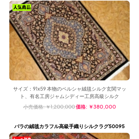
サイズ：91x59 本物のペルシャ絨毯シルク玄関マッ
ト、有名工房ジャムシディー工房高級シルク
小売価格:
￥1,200,000
価格:
￥380,000
バラの絨毯カラフル高級手織りシルクラグ50095