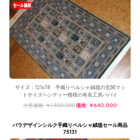
サイズ：121x78 手織りペルシャ絨毯の玄関マッ
トサイズヘシティー模様の有名工房ババイ
小売価格:
￥1,500,000
価格:
￥640,000
バラデザインシルク手織りペルシャ絨毯セール商品
75131