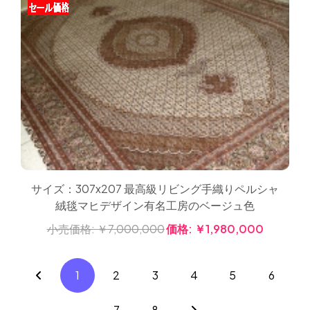
サイズ：307x207 最高級リビング手織りペルシャ
絨毯マヒデザイン有名工房のベージュ色
小売価格:
￥7,000,000
価格:
￥1,980,000
1
2
3
4
5
6
7
8