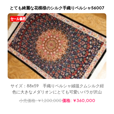
とても綺麗な花模様のシルク手織りペルシャ56007
サイズ：88x59 手織りペルシャ絨毯クムシルク紺
色に大きなメダリオンにとても可愛いバラが沢山
小売価格:
￥1,200,000
価格:
￥360,000