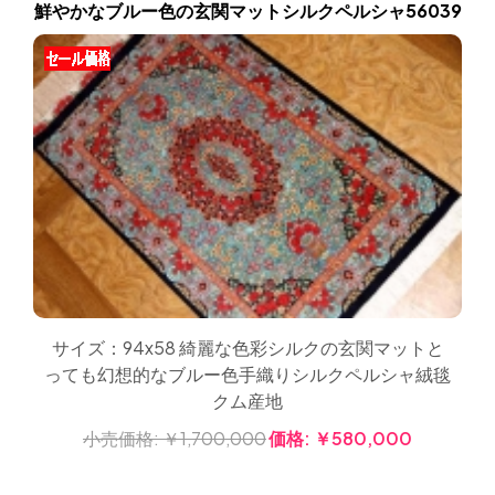
鮮やかなブルー色の玄関マットシルクペルシャ56039
サイズ：94x58 綺麗な色彩シルクの玄関マットと
っても幻想的なブルー色手織りシルクペルシャ絨毯
クム産地
小売価格:
￥1,700,000
価格:
￥580,000