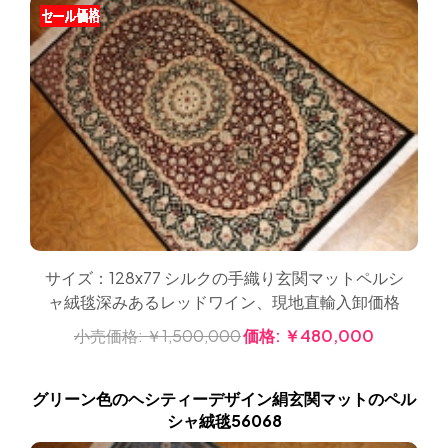
サイズ：128x77 シルクの手織り玄関マットペルシ
ャ絨毯深みあるレッドワイン、現地直輸入卸価格
小売価格:
￥1,500,000
価格:
￥480,000
グリーン色のヘシティーデザイン絹玄関マットのペル
シャ絨毯56068