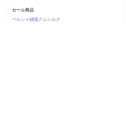
セール商品
ペルシャ絨毯クムシルク
クムシルク玄関マット90x60
クムシルク玄関マット120x80
クムシルクセンターラグ150x100
クムシルクソファー前200x130
クムシルクリビング300x200
クムシルク有名工房
ペルシャ絨毯ナイン
ペルシャ絨毯タブリーズ
ペルシャ絨毯イスファハン
ペルシャ絨毯その他産地
手織りペルシャキリム