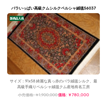
バラいっぱい高級クムシルクペルシャ絨毯56037
サイズ：91x58 綺麗な真っ赤のバラ絨毯シルク、最
高級手織りペルシャ絨毯クム産地有名工房
小売価格:
￥1,900,000
価格:
￥780,000