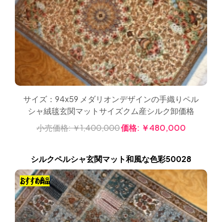
サイズ：94x59 メダリオンデザインの手織りペル
シャ絨毯玄関マットサイズクム産シルク卸価格
小売価格:
￥1,400,000
価格:
￥480,000
シルクペルシャ玄関マット和風な色彩50028