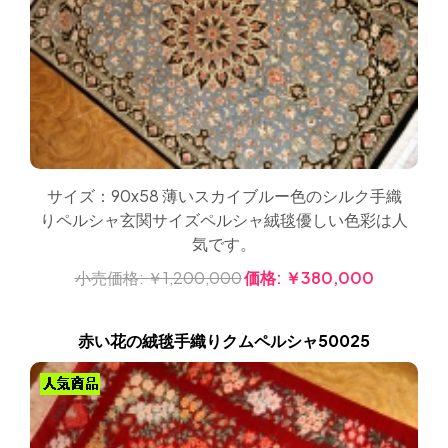
サイズ：90x58 薄いスカイブルー色のシルク手織
りペルシャ玄関サイズペルシャ絨毯優しい色彩は人
気です。
小売価格:
￥1,200,000
価格:
￥380,000
赤い花の絨毯手織りクムペルシャ50025