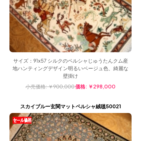
サイズ：91x57 シルクのペルシャじゅうたんクム産
地ハンティングデザイン明るいベージュ色、綺麗な
壁掛け
小売価格:
￥900,000
価格:
￥298,000
スカイブルー玄関マットペルシャ絨毯50021