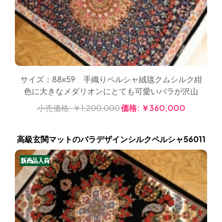
サイズ：88x59 手織りペルシャ絨毯クムシルク紺
色に大きなメダリオンにとても可愛いバラが沢山
小売価格:
￥1,200,000
価格:
￥360,000
高級玄関マットのバラデザインシルクペルシャ56011