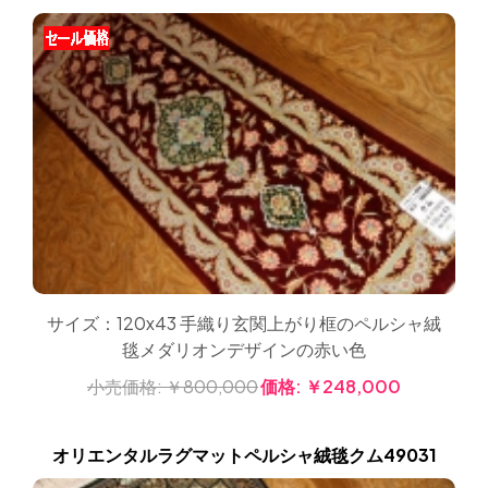
サイズ：120x43 手織り玄関上がり框のペルシャ絨
毯メダリオンデザインの赤い色
小売価格:
￥800,000
価格:
￥248,000
オリエンタルラグマットペルシャ絨毯クム49031