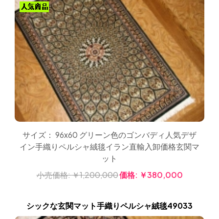
サイズ： 96x60 グリーン色のゴンバディ人気デザ
イン手織りペルシャ絨毯イラン直輸入卸価格玄関マ
ット
小売価格:
￥1,200,000
価格:
￥380,000
シックな玄関マット手織りペルシャ絨毯49033