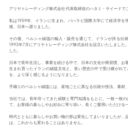
アリヤトレーディング株式会社 代表取締役のハタミ・サイードで
私は1959年、イランに生まれ、
パハラビ国際大学にて経済学を
後、日本へ渡りました。
その後、ペルシャ絨毯の輸入・販売を通じて、
イランが誇る伝
1993年7月にアリヤトレーディング株式会社を設立いたしまし
た
した
。
日本で長年生活し、事業を続ける中で、日本の文化や商習慣、
お
生まれ育ったイランの絨毯文化と、
長い歴史の中で受け継がれて
を、
より深く感じるようになりました。
手織りのペルシャ絨毯には、産地ごとに異なる伝統や技法、素材
当社では、長年培ってきた経験と専門知識をもとに、
一枚一枚の
て、
お客様の暮らしやお好みに寄り添い、
長くご愛用いただける
時代とともに暮らしやお買い物の形は変化してまいりましたが、
は、
これからも変わることはありません。