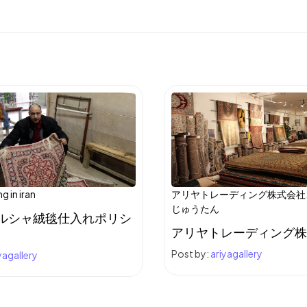
g in iran
アリヤトレーディング株式会社
じゅうたん
ルシャ絨毯仕入れポリシ
アリヤトレーディング株
Post by:
ariyagallery
yagallery