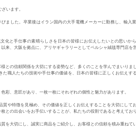
ございます。
学びました。
卒業後はイラン国内の大手電機メーカーに勤務し、
輸入
統文化と手仕事の素晴らしさを日本の皆様にお伝え
したいとの思いか
。以来、大阪を拠点に、
アリヤギャラリーとしてペルシャ絨毯専門店を
客様との信頼関係を大切にする姿勢など、
多くのことを学んでまいりま
きた職人たちの技術や手仕事の価値を
、日本の皆様に正しくお伝えす
、
色彩、意匠があり、一枚一枚にそれぞれの個性と魅力があります。
品質や特徴を見極め、
その価値を正しくお伝えすることを大切にして
一枚との出会いをお手伝いすることが、
私たちの役割であると考えてお
品質を大切にし、誠実に商品をご紹介し、
お客様との信頼を積み重ねて