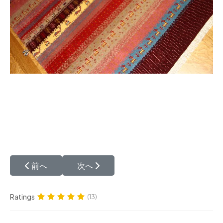
前の記事へ: ギャッベと絨毯の違い
次の記事へ: ギャッベとキリムの違いさ
前へ
次へ
Ratings
(13)