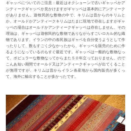
ギャッベについてのご注意：最近はオクショーンで古いギャッベかア
ンティークギャッベか見かけますがギャッベは基本的にアンティーク
がありません。遊牧民的な敷物の中で、キリムは昔からのキリムと
か、オールドかアンティークキリムはたまに現地で存在しますがギャ
ッベの場合はオールドかアンティークギャッベは存在しません、その
理油は、ギャッベは遊牧民的な敷物でありながらすごいロカル的な織
物であります、イランの中の各民族はギャベを自分使うようとして作
ったりして、数もすごく少なかったから、ギャッベを販売のために作
るようになっているのもすぐ最近です。ギャッベは一般的な敷物なっ
て、ポピュラーな敷物なってからまた５０年立っておりません、ので
こんあ短い期間でオールド又はアンティークギャッベが出てくること
が無理ですが、キリムは昔からイラン各産地から国内販売が多くっ
て、海外に輸出することが多かったです。