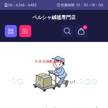
06－6266－6482
営業時間 : 10：30～18：00
ペルシャ絨毯専門店
0