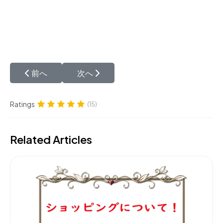
前の記事へ: ペルシャ絨毯配達＆送料について
次の記事へ: ペルシャ絨毯のお支払い方
前へ
次へ
Ratings
(15)
Related Articles