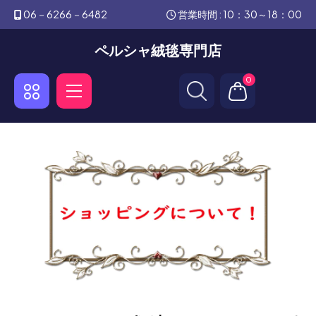
06－6266－6482
営業時間 : 10：30～18：00
ペルシャ絨毯専門店
0