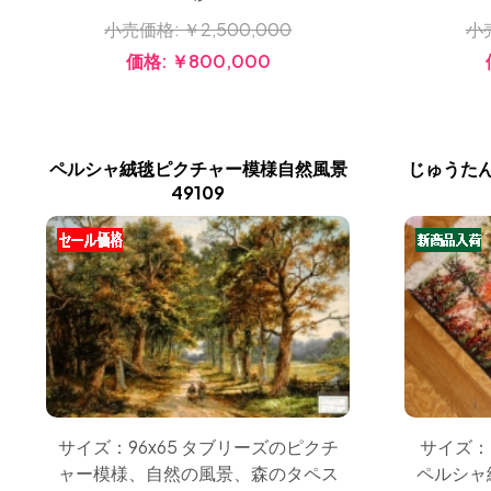
小売価格:
￥2,500,000
小
価格:
￥800,000
ペルシャ絨毯ピクチャー模様自然風景
じゅうた
49109
サイズ：
サイズ：96x65 タブリーズのピクチ
ペルシャ
ャー模様、自然の風景、森のタペス