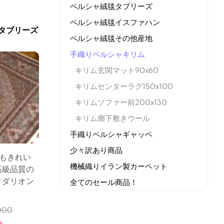
ペルシャ絨毯タブリーズ
ペルシャ絨毯イスファハン
タブリーズ
ペルシャ絨毯その他産地
手織りペルシャキリム
キリム玄関マット90x60
キリムセンターラグ150x100
キリムソファー前200x130
キリム廊下敷きウール
手織りペルシャギャッベ
少々訳あり商品
てもきれい
機械織りイラン製カーペット
高級品質の
メダリオン
全てのセール商品！
新商品入荷
000