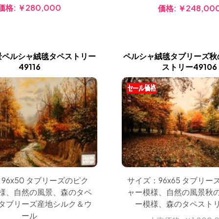
価格:
￥280,000
価格:
￥248,00
景ペルシャ絨毯タペストリー
ペルシャ絨毯タブリーズ秋
49116
ストリー49106
96x50 タブリーズのピク
サイズ：96x65 タブリ
様、自然の風景、森のタペ
ャー模様、自然の風景秋
タブリーズ産地シルク＆ウ
ー模様、森のタペスト
ール