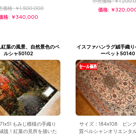
小売価格:
￥1,200,
売価格:
￥1,500,000
価格:
￥320,00
価格:
￥340,000
ん紅葉の風景、自然景色のペ
イスファハンラグ絨手織り
ルシャ50102
ーペット50140
71x51 もみじ模様の手織り
サイズ：184x108 ピン
絨毯！紅葉の見所を描いた
質ペルシャンオリエンタ