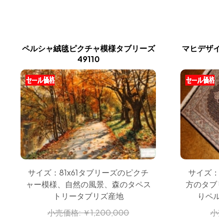
ペルシャ絨毯ピクチャ模様タブリーズ
マヒデザ
49110
サイズ：81x61タブリーズのピクチ
サイズ：
ャー模様、自然の風景、森のタペス
方のタブ
トリータブリズ産地
りペ
小売価格:
￥1,200,000
小