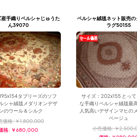
ズ産手織りペルシャじゅうた
ペルシャ絨毯ネット販売の
ん39070
ラグ50155
195x154タブリーズのソフ
サイズ：202x155 とっ
ルシャ絨毯メダリオンデザ
な手織りペルシャ絨毯最
ンのウール＆シルク
人気高いデザインマヒの
ベージュ
売価格:
￥1,800,000
小売価格:
￥2,500,
価格:
￥680,000