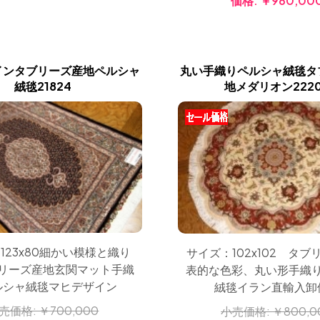
価格:
￥980,00
インタブリーズ産地ペルシャ
丸い手織りペルシャ絨毯タ
絨毯21824
地メダリオン2220
123x80細かい模様と織り
サイズ：102x102 タブ
リーズ産地玄関マット手織
表的な色彩、丸い形手織
ルシャ絨毯マヒデザイン
絨毯イラン直輸入卸
売価格:
￥700,000
小売価格:
￥800,0