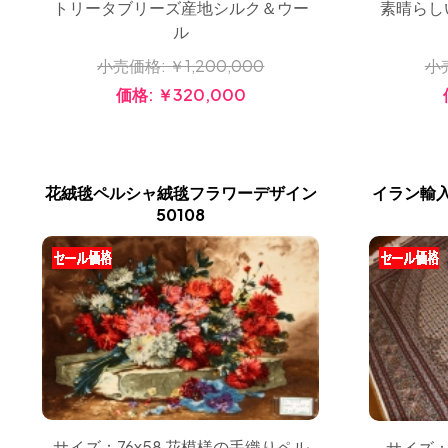
素晴らし
トリータブリーズ産地シルク＆ウー
ル
小
小売価格:
￥1,200,000
価格:
￥320,000
花絨毯ペルシャ絨毯フラワーデザイン
イラン輸
50108
サイズ：76x58 花模様の手織りペル
サイズ：