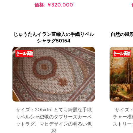
価格:
￥320,000
じゅうたんイラン直輸入の手織りペル
自然の風
シャラグ50154
サイズ：205x151 とても綺麗な手織
サイズ：
りペルシャ絨毯のタブリーズカーペ
チャー模
ットラグ、マヒデザインの明るい色
ストリー
彩