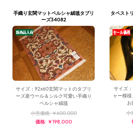
手織り玄関マットペルシャ絨毯タブリ
タペスト
ーズ34082
サイズ：
サイズ：92x60玄関マットのタブリ
ャー模様
ーズ産ウール＆シルク可愛い手織り
お
ペルシャ絨毯
小
小売価格:
￥600,000
価格:
￥198,000