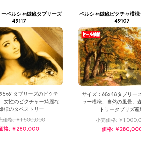
リーペルシャ絨毯タブリーズ
ペルシャ絨毯ピクチャ模様
49117
49107
95x61タブリーズのピクチ
サイズ：68x48タブリー
、女性のピクチャー綺麗な
ャー模様、自然の風景、
嬢様のタペストリー
トリータブリズ産
売価格:
￥1,500,000
小売価格:
￥1,000,
価格:
￥280,000
価格:
￥280,00