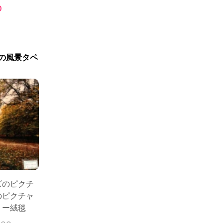
0
の風景タペ
ーズのピクチ
のピクチャ
リー絨毯