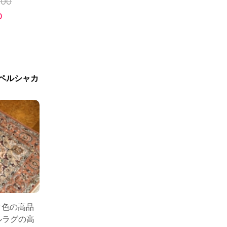
000
0
ペルシャカ
ク色の高品
ルラグの高