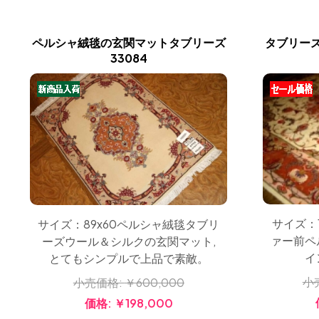
ペルシャ絨毯の玄関マットタブリーズ
タブリー
33084
サイズ：
サイズ：89x60ペルシャ絨毯タブリ
ァー前ペ
ーズウール＆シルクの玄関マット,
イ
とてもシンプルで上品で素敵。
小
小売価格:
￥600,000
価格:
￥198,000