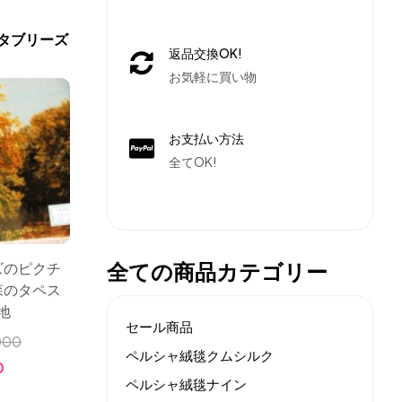
タブリーズ
返品交換OK!
お気軽に買い物
お支払い方法
全てOK!
全ての商品カテゴリー
ズのピクチ
森のタペス
地
セール商品
000
ペルシャ絨毯クムシルク
0
ペルシャ絨毯ナイン