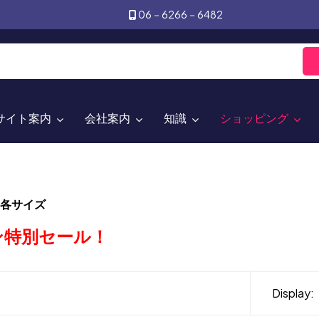
06－6266－6482
サイト案内
会社案内
知識
ショッピング
各サイズ
ン特別セール！
Display: