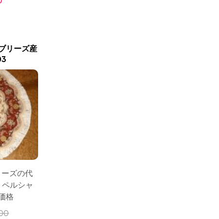
0
ブリーズ産
3
リーズの代
りペルシャ
価格
00