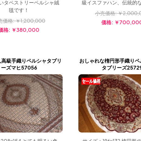
いタペストリーペルシャ絨
級イスファハン、伝統的
毯です！
小売価格:
￥2,000,
売価格:
￥1,200,000
価格:
￥700,00
価格:
￥380,000
入高級手織りペルシャタブリ
おしゃれな楕円形手織りペ
ーズマヒ57056
タブリーズ2572
208x154 とても明るい色
サイズ：196x132 楕円