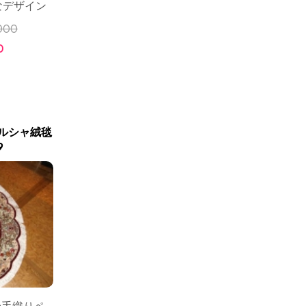
なデザイン
000
0
ルシャ絨毯
9
形の手織りペ