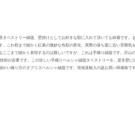
景タペストリー絨毯、壁掛けとしてお好きな額に入れて頂いても綺麗です。
す。これ程まで細かく紅葉の微妙な色彩の変化、実際の落ち葉に近い雰囲気
もここまで細かく表現するのは難しいですが、これは手織り絨毯です。沢山
と技術が必要です。この珍しい手織りペルシャ絨毯タペストリーを、是非壁に
細かい織り方のタブリズペルシャ絨毯です。現地直輸入の超お買い得価格で