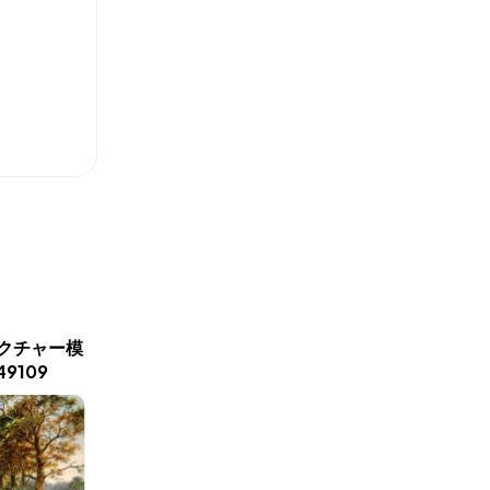
新商品入荷
クチャー模
自然の風景ペルシャ絨毯タ
紅葉絨毯
9109
ペストリー49116
トリーペル