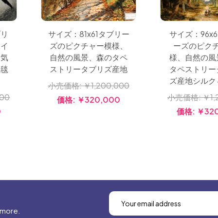
サイズ：81x61タブリー
ブリ
サイズ：96x6
ズのピクチャー模様、
様イ
ーズのピク
自然の風景、森のタペ
囲気
様、自然の風
ストリータブリズ産地
絨毯
タペストリー
ズ産地シルク
小売価格:
￥1,200,000
000
小売価格:
￥1,
価格:
￥320,000
0
価格:
￥32
 more.