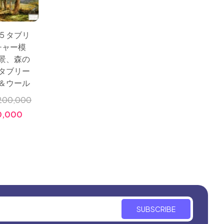
サイズ：96x50 タブリ
サイズ：
5 タブリ
ーズのピクチャー模
葉景色
チャー模
様、自然の風景、森の
ャ絨毯
景、森の
タペストリータブリー
な絨毯
タブリー
ズ産地シルク＆ウール
葉を見
＆ウール
小売価格:
￥1,500,000
200,000
小売価
価格:
￥340,000
0,000
価格:
SUBSCRIBE