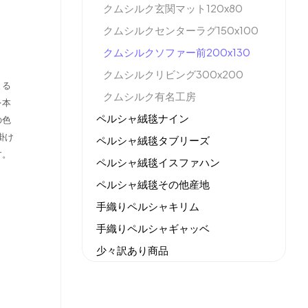
クムシルク玄関マット120x80
クムシルクセンターラグ150x100
クムシルクソファー前200x130
クムシルクリビング300x200
まる
クムシルク有名工房
を本
ペルシャ絨毯ナイン
の色
掛け
ペルシャ絨毯タブリーズ
す。
ペルシャ絨毯イスファハン
ペルシャ絨毯その他産地
手織りペルシャキリム
手織りペルシャギャッベ
少々訳あり商品
機械織りイラン製カーペット
全てのセール商品！