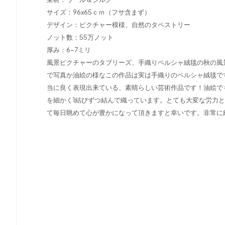
サイズ：96x65ｃｍ（フサ含まず）
デザイン：ピクチャー模様、自然のタペストリー
ノット数：55万ノット
厚み：6-7ミリ
風景ピクチャーのタブリーズ、手織りペルシャ絨毯の秋の風
で写真か油絵の様なこの作品は実は手織りのペルシャ絨毯で
当に良く表現出来ている、素晴らしい芸術作品です！油絵で
を細かく1結びずつ結んで織っています。とても大変な労力
て毎日眺めて心が豊かになって頂きますと幸いです。非常に