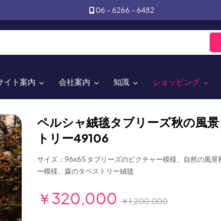
06－6266－6482
サイト案内
会社案内
知識
ショッピング
ペルシャ絨毯タブリーズ秋の風景
トリー49106
サイズ：96x65 タブリーズのピクチャー模様、自然の風
ー模様、森のタペストリー絨毯
￥320,000
￥1,200,000