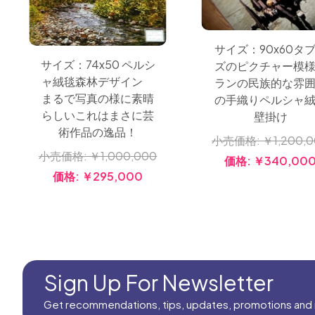
サイズ：90x60タ
サイズ：74x50 ペルシ
ズのピクチャー模
ャ絨毯森林デザイン
ランの民族的な雰
まるで写真の様に素晴
の手織りペルシャ
らしいこれはまさに芸
壁掛け
術作品の逸品！
小売価格:
￥1,200,
小売価格:
￥1,000,000
価格:
￥340,00
価格:
￥295,000
Sign Up For Newsletter
Get recommendations, tips, updates, promotions and