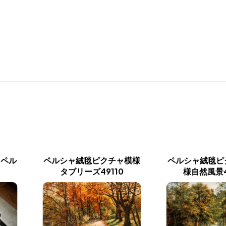
りペル
ペルシャ絨毯ピクチャ模様
ペルシャ絨毯ピ
タブリーズ49110
様自然風景4