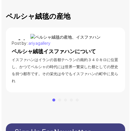
ペルシャ絨毯の産地
14
Post by:
ariyagallery
Post
6月
ペルシャ絨毯イスファハンについて
ペ
イスファハンはイランの
首都テヘランの南約３４０キロに
位置
カシ
し、かつてペルシャの時代には世界一繁栄した都としての歴史
一つ
を持つ都市です。
その栄光は今でもイスファハンの町中に見ら
漠の
れ