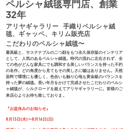
ペルシャ絨毯専門店、創業
32年
アリヤギャラリー 手織りペルシャ絨
毯、ギャッベ、キリム販売店
こだわりのペルシャ絨毯〜
​最高級と、サステナブルの二つ顔をもつ永久保存版のインテリア
として、人気のあるペルシャ絨毯。時代の流れに左右されず、全
ての色がどんな家具にでも調和する美しいバランスを持った不朽
の名作。どの角度から見てもその美しさに嘘はありません。天然
染料で環境にも優しく、色合いも触り心地も黄金級のバランスを
持った夢の絨毯。長い年月をかけて完成させたこだわりのペルシ
ャ絨毯が、シルクロードを超えてアリヤギャラリーに。
皆様のご
来店心よりお待ち致しておりま 。
『お盆休みのお知らせ』
8
月
13
日
(
木
)
〜
8
月
16
日
(
日
)