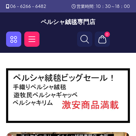
06－6266－6482
営業時間 : 10：30～18：00
ペルシャ絨毯専門店
0