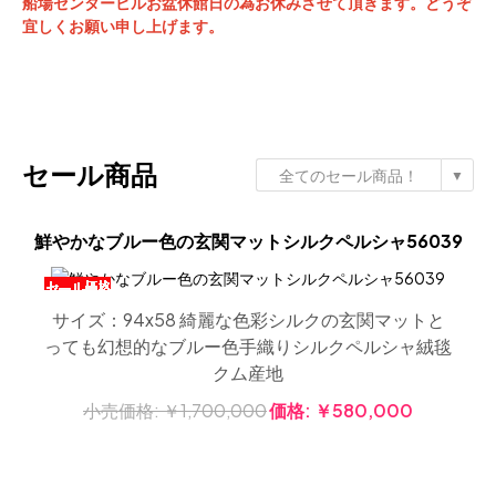
船場センタービルお盆休館日の為お休みさせて頂きます。
どうぞ
宜しくお願い申し上げます。
セール商品
全てのセール商品！
▼
なブルー色の玄関マットシルクペルシャ56039
ズ：94x58 綺麗な色彩シルクの玄関マットと
サイズ
も幻想的なブルー色手織りシルクペルシャ絨毯
絨毯
クム産地
小
小売価格:
￥1,700,000
価格:
￥580,000