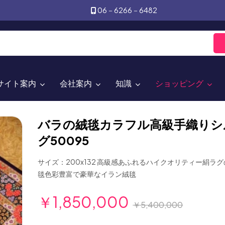
06－6266－6482
サイト案内
会社案内
知識
ショッピング
バラの絨毯カラフル高級手織りシ
グ50095
サイズ：200x132 高級感あふれるハイクオリティー絹ラ
毯色彩豊富で豪華なイラン絨毯
￥1,850,000
￥5,400,000