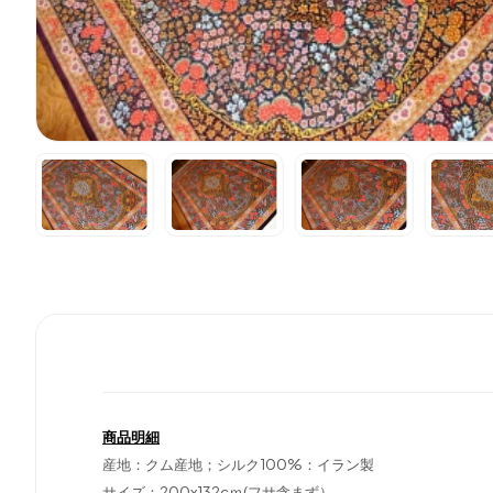
商品明細
産地：クム産地；シルク100%：イラン製
サイズ：200x132cｍ(フサ含まず）