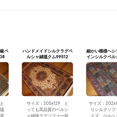
高級ペ
ハンドメイドシルクラグペ
細かい模様ヘシ
08
ルシャ絨毯クム99512
インシルクペルシ
 と
サイズ：205x129 と
サイズ：202x
絨毯
っても高品質のペルシ
りシルクソフ
最高
ャ絨毯ラグソファー前
イズ、ペルシ