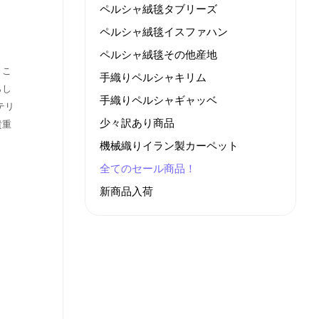
ペルシャ絨毯タブリーズ
ペルシャ絨毯イスファハン
ペルシャ絨毯その他産地
。こ
手織りペルシャキリム
らし
手織りペルシャギャッベ
テリ
少々訳あり商品
貴重
機械織りイラン製カーペット
全てのセール商品！
新商品入荷