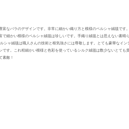
豊富なバラのデザインです。非常に細かい織り方と模様のペルシャ絨毯です
富で細かい模様のペルシャ絨毯は珍しいです。手織り絨毯とは思えない素晴
ペルシャ絨毯は職人さんの技術と根気強さには尊敬します。とても豪華なイン
ンです。これ程細かい模様と色彩を使っているシルク絨毯は数少ないとても
て素敵！