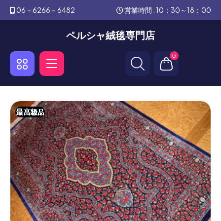
06－6266－6482
営業時間 : 10：30～18：00
ペルシャ絨毯専門店
0