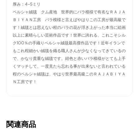
厚み：4-5ミリ
ペルシャ絨毯 クム産地 世界的にバラ模様で有名なＲＡＪＡ
ＢＩＹＡＮ工房 バラ模様と言えばやはりこの工房が最高級で
す！絨毯とは思えない程のバラの花が浮き上がった本当に絵画
以上に素晴らしい芸術作品です！世界に誇れる、これこそシル
ク100％の手織りペルシャ絨毯最高傑作品です！近年イランで
もこれ程細かい絨毯を織る職人さんが少なくなってきているの
で、かなり貴重な絨毯です。紺色と赤いバラ模様がとても上手
くマッチして、一度見たら忘れる事が出来ないと言われている
程のペルシャ絨毯は、やはり世界最高級このＲＡＪＡＢＩＹＡ
Ｎ工房です！
関連商品