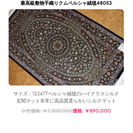
最高級敷物手織りクムペルシャ絨毯48053
サイズ：122x77ペルシャ絨毯のハイクラスシルク
玄関マット非常に高品質柔らかいシルクマット
小売価格:
￥2,500,000
価格:
￥890,000