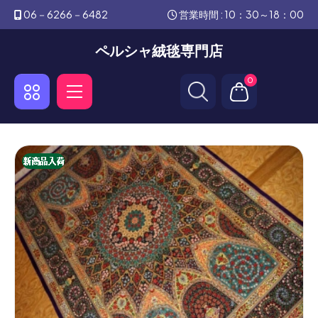
06－6266－6482
営業時間 : 10：30～18：00
ペルシャ絨毯専門店
0