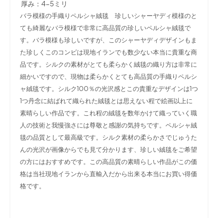
厚み：4-5ミリ
バラ模様の手織りペルシャ絨毯 珍しいシャーヤディ模様のと
ても綺麗なバラ模様で非常に高品質の珍しいペルシャ絨毯で
す。バラ模様も珍しいですが、このシャーヤディデザインもま
た珍しくこのコンビは現地イランでも数少ない本当に貴重な商
品です。シルクの素材がとても柔らかく絨毯の織り方は非常に
細かいですので、現物は柔らかくとても高品質の手織りペルシ
ャ絨毯です。シルク100％の光沢感とこの貴重なデザインは1つ
1つ丹念に結ばれて織られた絨毯とは思えない程で絵画以上に
素晴らしい作品です。これ程の絨毯を数年かけて織っていく職
人の技術と我慢強さには尊敬と感謝の気持ちです。ペルシャ絨
毯の品質として最高級です。シルク素材の柔らかさでじゅうた
んの光沢が画像からでも見て分かります、珍しい絨毯をご希望
の方にはおすすめです。この高品質の素晴らしい作品がこの価
格は当社現地イランから直輸入だから出来る本当にお買い得価
格です。