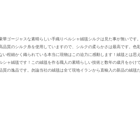
に豪華ゴージャスな素晴らしい
手織りペルシャ絨毯シルクは見た事が無いです
高品質のシルク糸を使用していますので、シルクの柔らかさは最高です。色
ない程細かく織られている本当に現物はこの迫力に感動します！絨毯とは思
ルシャ絨毯です！この絨毯を作る職人の素晴らしい技術と数年の歳月をかけ
品質の逸品です。勿論当社の絨毯は全て現地イランから直輸入の新品の絨毯