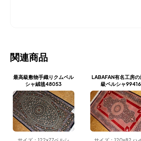
関連商品
最高級敷物手織りクムペル
LABAFAN有名工房
シャ絨毯48053
級ペルシャ99416
サイズ：122x77ペルシ
サイズ：120x82 ハ