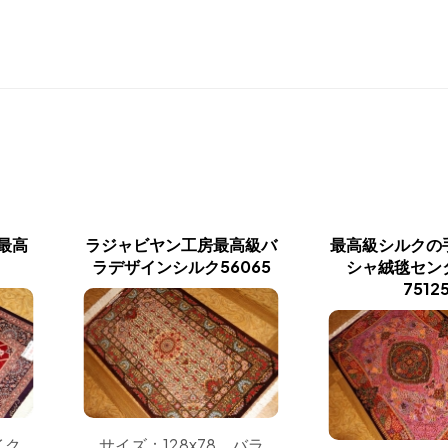
の最高
ラジャビヤン工房最高級バ
最高級シルクの
ラデザインシルク56065
シャ絨毯セン
7512
イク
サイズ：128x78 バラ