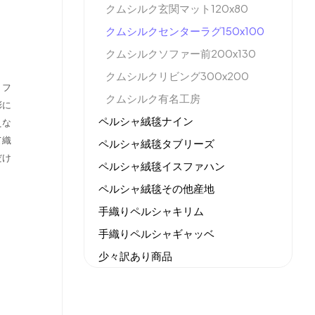
クムシルク玄関マット120x80
クムシルクセンターラグ150x100
クムシルクソファー前200x130
クムシルクリビング300x200
。フ
クムシルク有名工房
彩に
ペルシャ絨毯ナイン
えな
て織
ペルシャ絨毯タブリーズ
だけ
ペルシャ絨毯イスファハン
ペルシャ絨毯その他産地
手織りペルシャキリム
手織りペルシャギャッベ
少々訳あり商品
機械織りイラン製カーペット
全てのセール商品！