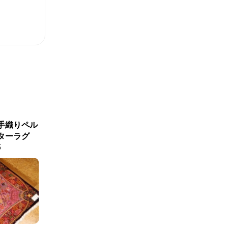
新商品入荷
手織りペル
最高級手織りシルクペルシ
最高級敷
ターラグ
ャ絨毯ジャムシディー工房
シャ
5
60016
サイズ：