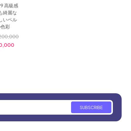
99 高級感
サイズ：201x136 高品
ャ絨毯
も綺麗な
質の手織りシルクペル
ルク玄
しいペル
シャ絨毯JAMSHIDI工房
高品質
の色彩
とても豪華なシルクラ
グイラン輸入
200,000
小売価格
小売価格:
0,000
価格:
￥10,000,000
価格:
￥3,280,000
SUBSCRIBE