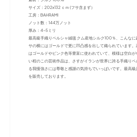
サイズ：202x132 ｃｍ (フサ含まず）
工房：BAHRAMI
ノット数：144万ノット
厚み：4-5ミリ
最高級手織りペルシャ絨毯 クム産地シルク100％、こんな
サの横にはゴールドで更に凹凸感を出して織られています。
はゴールドやピンク色等豊富に使われていて、模様は空白が
い程のこの芸術作品は、さすがイランが世界に誇る手織りペ
る我慢強さには尊敬と感謝の気持ちでいっぱいです。最高級
を販売しております。