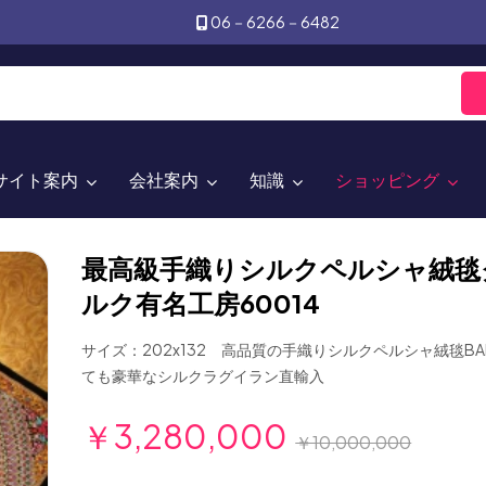
06－6266－6482
サイト案内
会社案内
知識
ショッピング
最高級手織りシルクペルシャ絨毯
ルク有名工房60014
サイズ：202x132 高品質の手織りシルクペルシャ絨毯BAH
ても豪華なシルクラグイラン直輸入
￥3,280,000
￥10,000,000