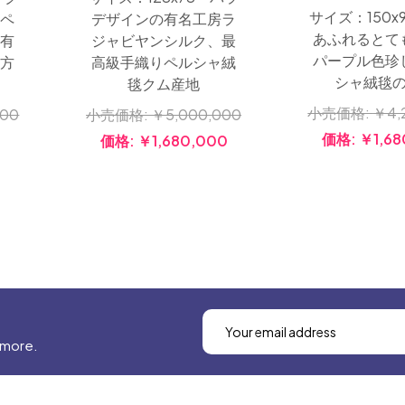
サイズ：150x
ペ
デザインの有名工房ラ
あふれるとて
有
ジャビヤンシルク、最
パープル色珍
方
高級手織りペルシャ絨
シャ絨毯
毯クム産地
小売価格:
￥4,
000
小売価格:
￥5,000,000
価格:
￥1,68
0
価格:
￥1,680,000
 more.