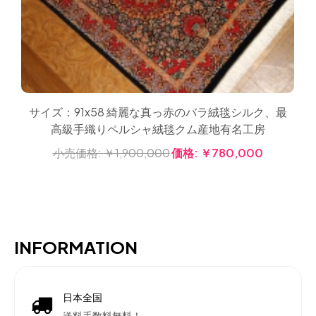
サイズ：91x58 綺麗な真っ赤のバラ絨毯シルク、最
高級手織りペルシャ絨毯クム産地有名工房
小売価格:
￥1,900,000
価格:
￥780,000
INFORMATION
日本全国
送料手数料無料！