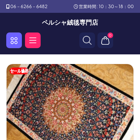
06－6266－6482
営業時間 : 10：30～18：00
ペルシャ絨毯専門店
0