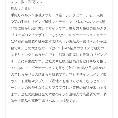
ノット数：70万ノット
厚み：7-8ミリ
手織りペルシャ絨毯タブリーズ産、シルクとウールと、人気
NO1の手織りリビング絨毯マヒデザイン
、6帖のペルシャ絨毯
非常に細かい織り方とデザインです、織り方と模様の細かさタ
ブリーズのマヒデザインでしかないこのグラデーションカラー
は特別の高級感や味を出す素晴らしい逸品の手織りペルシャ絨
毯です。この大きなサイズは6平米や6帖用のサイズで迫力の
あるリビングじゅうたんです。和室の部屋にも洋室のリビング
ルームにも素敵です。当社のマヒ絨毯は高品質だけを取り扱っ
ているので、グラデーションも細かく1つ1つの結び目も細かい
のでしっかり目の詰まった質感です。マヒデザインはインド製
やムード産地やタブリーズ産地でも織り方が粗くなるとグラデ
ーションの数が少なくなりフワフワした質感の絨毯が沢山あり
ます。当社の絨毯は全て本物のイラン直輸入で高品質です。勿
論全て新品の高級手織りペルシャ絨毯です。