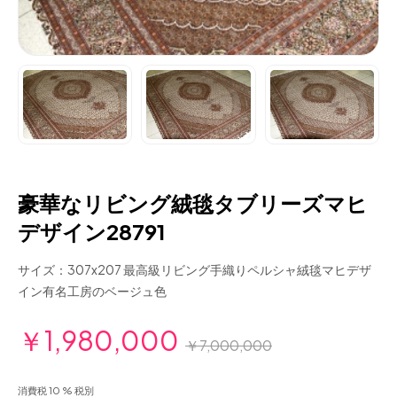
豪華なリビング絨毯タブリーズマヒ
デザイン28791
サイズ：307x207 最高級リビング手織りペルシャ絨毯マヒデザ
イン有名工房のベージュ色
￥1,980,000
￥7,000,000
消費税 10 % 税別