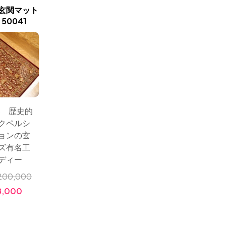
玄関マット
シルクペルシャ玄関マット
赤い花の
0041
和風な色彩50028
ルシ
8 歴史的
サイズ：89x56 ヘシテ
サイズ：
クペルシ
ィーデザインのペルシ
ャジュ
ョンの玄
ャ絨毯手織り玄関マッ
てもカ
ズ有名工
ト高品質の細かい模様
いベー
ディー
のある
小売価格:
￥1,200,000
200,000
価格:
￥398,000
小売価格
8,000
価格: