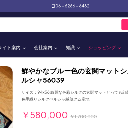
06－6266－6482
サイト案内
会社案内
知識
ショッピング
鮮やかなブルー色の玄関マットシ
ルシャ56039
サイズ：94x58 綺麗な色彩シルクの玄関マットとっても
色手織りシルクペルシャ絨毯クム産地
￥580,000
￥1,700,000