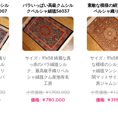
のシル
バラいっぱい高級クムシル
素敵な模様の絹
07
クペルシャ絨毯56037
ペルシャ織り5
サイズ：91x58 綺麗な真
サイズ：91x5
織り
っ赤のバラ絨毯シル
な模様のシル
シル
ク、最高級手織りペル
ャ絨毯マンシ
ダリ
シャ絨毯クム産地有名
関マットサイ
いバ
工房
房ジャムシ
小売価格:
￥1,900,000
小売価格:
￥1,
000
価格:
￥780,000
価格:
￥39
0