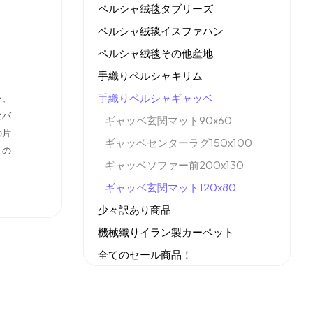
ペルシャ絨毯タブリーズ
ペルシャ絨毯イスファハン
ペルシャ絨毯その他産地
手織りペルシャキリム
手織りペルシャギャッベ
ン、
なバ
ギャッベ玄関マット90x60
の片
ギャッベセンターラグ150x100
この
ギャッベソファー前200x130
ギャッベ玄関マット120x80
少々訳あり商品
機械織りイラン製カーペット
全てのセール商品！
新商品入荷