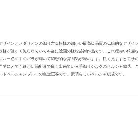
デザインとメダリオンの織り方＆模様の細かい最高級品質の伝統的なデザイ
模様が細かく織られていて本当に絵画の様な芸術作品です。これ程赤い綺麗
ブルー色の中のバラが輝いて幻想的な雰囲気が漂います。良く見ますとフサ
門的にとても細かい箇所まで良く出来ている手織りシルクのペルシャ絨毯、
ルドペルシャンブルーの色は圧巻です。素晴らしいペルシャ絨毯です。