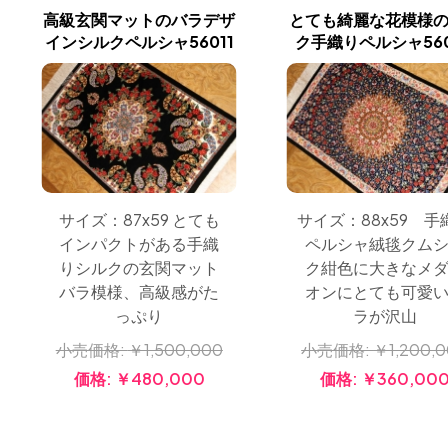
高級玄関マットのバラデザ
とても綺麗な花模様
インシルクペルシャ56011
ク手織りペルシャ560
サイズ：87x59 とても
サイズ：88x59 手
インパクトがある手織
ペルシャ絨毯クム
りシルクの玄関マット
ク紺色に大きなメ
バラ模様、高級感がた
オンにとても可愛
っぷり
ラが沢山
小売価格:
￥1,500,000
小売価格:
￥1,200,
価格:
￥480,000
価格:
￥360,00