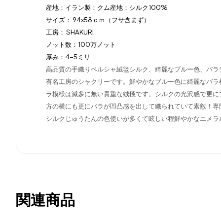
産地：イラン製：クム産地：シルク100%
サイズ： 94x58ｃｍ（フサ含まず）
工房： SHAKURI
ノット数：100万ノット
厚み：4-5ミリ
高品質の手織りペルシャ絨毯シルク、綺麗なブルー色、バラ
有名工房のシャクリーです。鮮やかなブルー色に綺麗なバラ
ラ模様は滅多に無い貴重な絨毯です。シルクの光沢感で更に
方の横にも更にバラが凹凸感を出して織られていて素敵！専
シルクじゅうたんの色使いが多くて眩しい程鮮やかなエメラ
関連商品