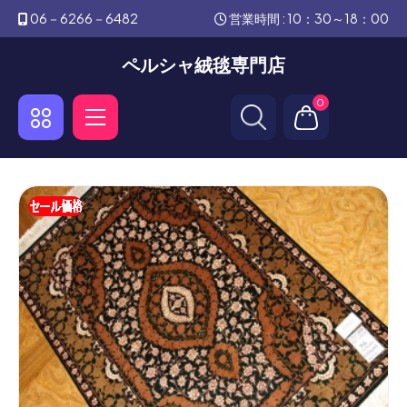
06－6266－6482
営業時間 : 10：30～18：00
ペルシャ絨毯専門店
0