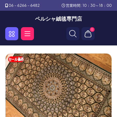
06－6266－6482
営業時間 : 10：30～18：00
ペルシャ絨毯専門店
0