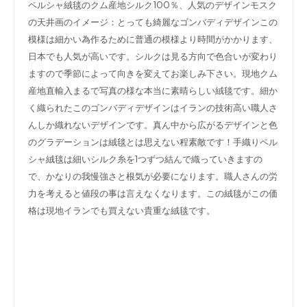
ペルシャ絨毯のクム産地シルク100％、人気のデザインモスク
の天井画のイメージ：とっても綺麗なゴンバディデザインこの
模様は細かい為作るために普通の模様より時間がかかります、
日本でも人気が高いです。シルクは見る方向で色合いが変わり
ますので季節によって向きを変えてお楽しみ下さい。
現地クム
産地直輸入まるで写真の様な本当に素晴らしい絨毯です。細か
く織られたこのゴンバディデザインはイランの技術高い職人さ
んしか織れないデザインです。真ん中から広がるデザインと色
のグラデーションは絨毯とは思えない程素敵です！手織りペル
シャ絨毯は細いシルク糸を1つずつ結んで織っていきますの
で、かなりの我慢強さと根気が必要になります。職人さんの労
力を考えると値段の事は言えなくなります。この絨毯がこの価
格は現地イランでも買えない貴重な絨毯です。