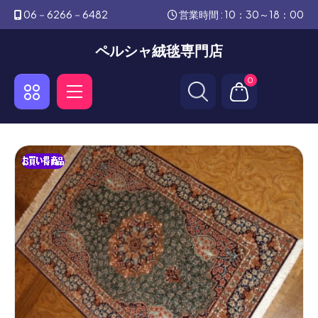
06－6266－6482
営業時間 : 10：30～18：00
ペルシャ絨毯専門店
0