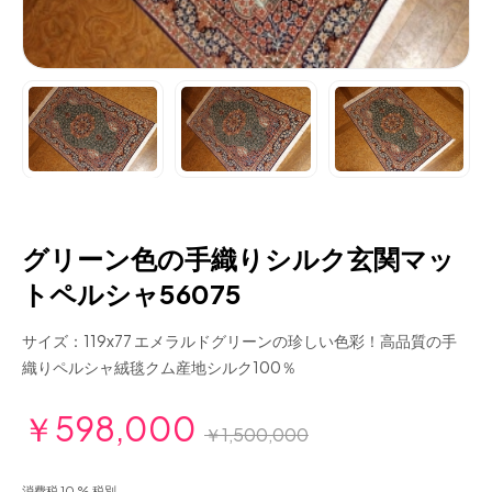
グリーン色の手織りシルク玄関マッ
トペルシャ56075
サイズ：119x77 エメラルドグリーンの珍しい色彩！高品質の手
織りペルシャ絨毯クム産地シルク100％
￥598,000
￥1,500,000
消費税 10 % 税別