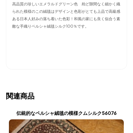
高品質の珍しいエメラルドグリーン色 殆ど隙間なく細かく織
られた模様のこの絨毯はデザインと色彩がとても上品で高級感
ある日本人好みの落ち着いた色彩！和風の家にも良く似合う素
敵な手織りペルシャ絨毯シルク100％です。
関連商品
伝統的なペルシャ絨毯の模様クムシルク56076