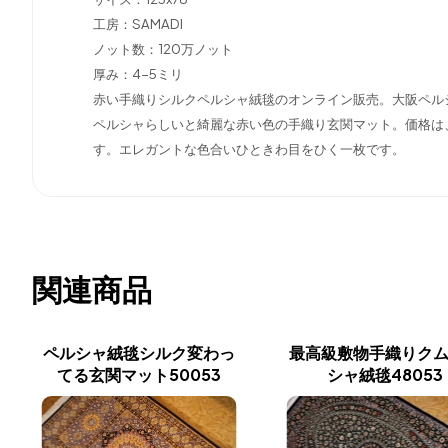
工房：SAMADI
ノット数：120万ノット
厚み：4-5ミリ
赤い手織りシルクペルシャ絨毯のオンライン販売。大阪ペル
ペルシャらしいと綺麗な赤い色の手織り玄関マット。価格は
す。エレガントな色合いひときわ目をひく一枚です。
関連商品
ペルシャ絨毯シルク変わっ
最高級敷物手織りク
てる玄関マット50053
シャ絨毯48053