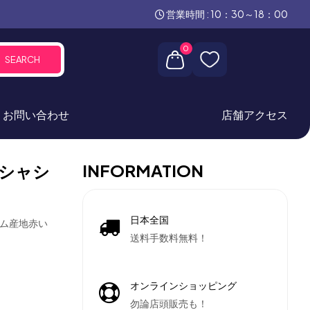
営業時間 : 10：30～18：00
0
SEARCH
お問い合わせ
店舗アクセス
INFORMATION
シャシ
日本全国
クム産地赤い
送料手数料無料！
オンラインショッピング
勿論店頭販売も！