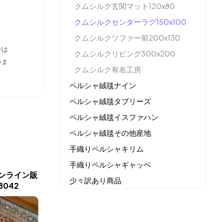
クムシルク玄関マット120x80
クムシルクセンターラグ150x100
クムシルクソファー前200x130
ンは
クムシルクリビング300x200
いま
クムシルク有名工房
ペルシャ絨毯ナイン
ペルシャ絨毯タブリーズ
ペルシャ絨毯イスファハン
ペルシャ絨毯その他産地
手織りペルシャキリム
手織りペルシャギャッベ
ンライン販
シルクの玄関マットゴンバ
ペルシャ
少々訳あり商品
042
ディデザイン48059
マッ
機械織りイラン製カーペット
全てのセール商品！