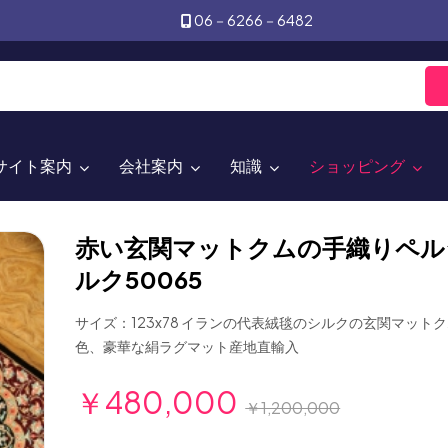
06－6266－6482
サイト案内
会社案内
知識
ショッピング
赤い玄関マットクムの手織りペル
ルク50065
サイズ：123x78 イランの代表絨毯のシルクの玄関マット
色、豪華な絹ラグマット産地直輸入
￥480,000
￥1,200,000