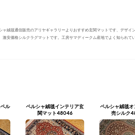
シャ絨毯通信販売のアリヤギャラリーよりおすすめ玄関マットです、デザイ
、激安価格シルクラグマットです。工房サマディークム産地でよく知られて
ムペル
ペルシャ絨毯インテリア玄
ペルシャ絨毯オ
関マット48046
売シルク48