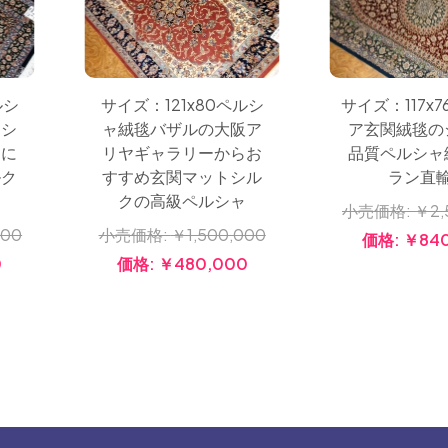
ルシ
サイズ：121x80ペルシ
サイズ：117x
スシ
ャ絨毯バザルの大阪ア
ア玄関絨毯の
常に
リヤギャラリーからお
品質ペルシャ
ルク
すすめ玄関マットシル
ラン直
クの高級ペルシャ
小売価格:
￥2,
000
小売価格:
￥1,500,000
価格:
￥84
0
価格:
￥480,000