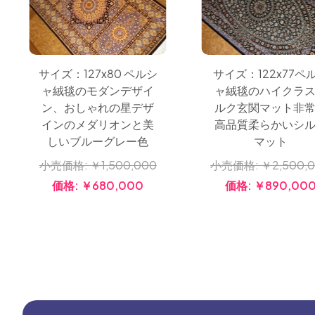
サイズ：127x80 ペルシ
サイズ：122x77ペ
ャ絨毯のモダンデザイ
ャ絨毯のハイクラ
ン、おしゃれの星デザ
ルク玄関マット非
インのメダリオンと美
高品質柔らかいシ
しいブルーグレー色
マット
小売価格:
￥1,500,000
小売価格:
￥2,500,
価格:
￥680,000
価格:
￥890,00