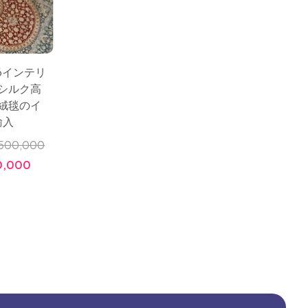
新商品入荷
76インテリ
サイズ：124x79 上品の
サイズ：
シルク高
手織りペルシャ絨毯グ
りペル
絨毯のイ
リーン色のゴンバディ
100％
輸入
デザインおしゃれ玄関
のと
マット
500,000
小売価格:
￥1,600,000
小売価格
0,000
価格:
￥598,000
価格: