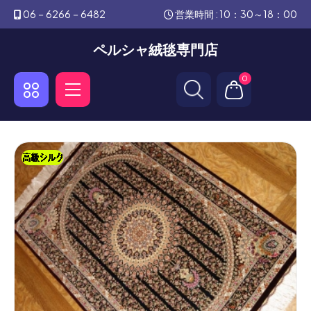
06－6266－6482
営業時間 : 10：30～18：00
ペルシャ絨毯専門店
0