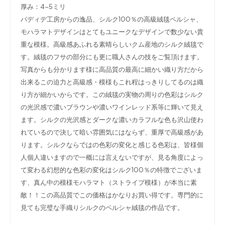
厚み：4-5ミリ
パディデ工房からの逸品、シルク100％の高級絨毯ペルシャ、
モハラマトデザインはとてもユニークなデザインで数少ない貴
重な模様。高級感あふれる素晴らしいクム産地のシルク絨毯で
す。絨毯のフサの部分にも更に職人さんの技をご覧頂けます。
写真からも分かります様に高品質の最高に細かい織り方だから
出来るこの迫力と高級感・模様もこれ程はっきりしてるのは織
り方が細かいからです。この絨毯の実物の周りの色彩はシルク
の光沢感で濃いブラウンや濃いワインレッド系等に輝いて見え
ます。シルクの光沢感とダークな濃いカラフルな色も沢山使わ
れているので決して暗い雰囲気にはならず、重厚で高級感があ
ります。シルクならではの色彩の変化と感じる色彩は、皆様個
人個人違いますので一概には言えないですが、見る角度によっ
て変わる幻想的な色彩の変化はシルク100％の特徴でございま
す、真ん中の模様モハラマト（ストライプ模様）が本当に素
敵！！この高品質でこの価格はかなりお買い得です。専門的に
見ても完璧な手織りシルクのペルシャ絨毯の作品です。