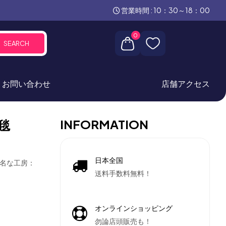
営業時間 : 10：30～18：00
0
SEARCH
お問い合わせ
店舗アクセス
INFORMATION
毯
日本全国
有名な工房：
送料手数料無料！
オンラインショッピング
勿論店頭販売も！