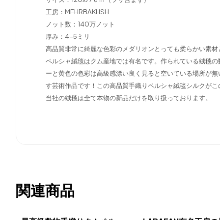
工房：MEHRBAKHSH
ノット数：140万ノット
厚み：4-5ミリ
高品質非常に綺麗な色彩のメダリオンとっても柔らかい素材
ペルシャ絨毯はクム産地では有名です。作られている絨毯の
ーと黄色の色彩は高級感漂い良く見ると空いている場所が無
す芸術作品です！この高品質手織りペルシャ絨毯シルクがこ
当社の絨毯は全て本物の新品だけを取り扱っております。
関連商品