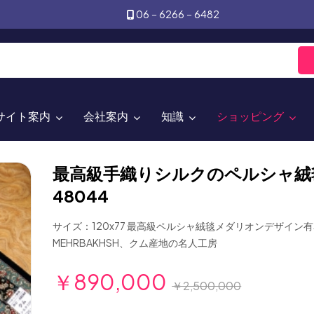
06－6266－6482
サイト案内
会社案内
知識
ショッピング
最高級手織りシルクのペルシャ絨
48044
サイズ：120x77 最高級ペルシャ絨毯メダリオンデザイン
MEHRBAKHSH、クム産地の名人工房
￥890,000
￥2,500,000