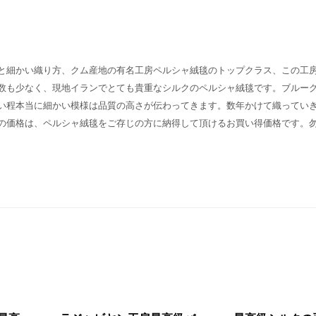
と細かい織り方、クム産地の有名工房ペルシャ絨毯のトップクラス、この工
数も少なく、現地イランでとても貴重なシルクのペルシャ絨毯です。ブルー
い程本当に細かい模様は品質の高さが伝わってきます。数年かけて織ってい
の価格は、ペルシャ絨毯をご存じの方に納得して頂けるお買い得価格です。