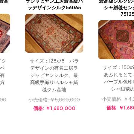
の最高
ラジャビヤン工房最高級バ
最高級シルクの
ラデザインシルク56065
シャ絨毯セン
7512
イク
サイズ：128x78 バラ
サイズ：150x
ペ
デザインの有名工房ラ
あふれるとて
有
ジャビヤンシルク、最
パープル色珍
方
高級手織りペルシャ絨
シャ絨毯
毯クム産地
小売価格:
￥4,
000
小売価格:
￥5,000,000
価格:
￥1,68
0
価格:
￥1,680,000