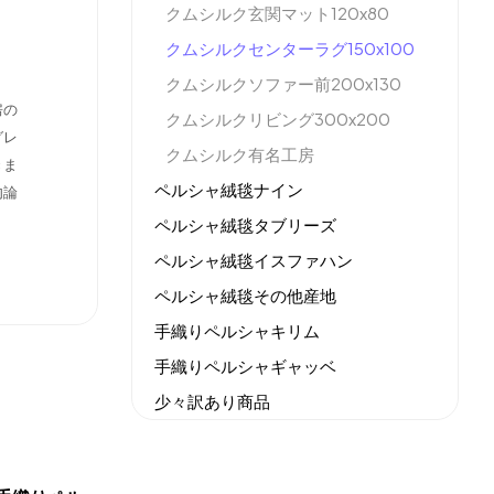
クムシルク玄関マット120x80
クムシルクセンターラグ150x100
クムシルクソファー前200x130
房の
クムシルクリビング300x200
グレ
クムシルク有名工房
きま
ペルシャ絨毯ナイン
勿論
ペルシャ絨毯タブリーズ
ペルシャ絨毯イスファハン
ペルシャ絨毯その他産地
手織りペルシャキリム
手織りペルシャギャッベ
少々訳あり商品
機械織りイラン製カーペット
全てのセール商品！