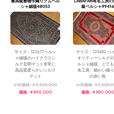
最高級敷物手織りクムペル
LABAFAN有名工房
シャ絨毯48053
級ペルシャ99416
サイズ：122x77ペルシ
サイズ：120x82 ハ
ャ絨毯のハイクラスシ
オリティーシルクの
ルク玄関マット非常に
ルシャ絨毯、とても
高品質柔らかいシルク
名工房、細かい織り
マット
の赤い色
小売価格:
￥2,500,000
小売価格:
￥2,500,
価格:
￥890,000
価格:
￥980,00