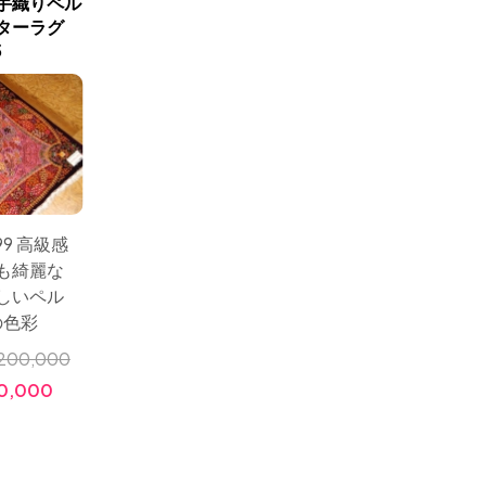
手織りペル
最高級手織りシルクペルシ
最高級手
新商品入荷
ターラグ
ャ絨毯ジャムシディー工房
ャ絨毯ク
5
60016
99 高級感
サイズ：201x136 高品
サイズ：
も綺麗な
質の手織りシルクペル
品質の
しいペル
シャ絨毯JAMSHIDI工房
ルシャ絨
の色彩
とても豪華なシルクラ
房とて
グイラン輸入
ラグ
200,000
小売価格:
0,000
￥10,000,000
￥10
価格:
￥3,280,000
価格: