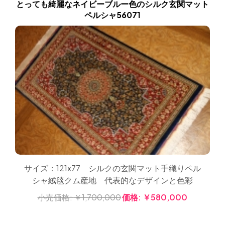
とっても綺麗なネイビーブルー色のシルク玄関マット
ペルシャ56071
サイズ：121x77 シルクの玄関マット手織りペル
シャ絨毯クム産地 代表的なデザインと色彩
小売価格:
￥1,700,000
価格:
￥580,000