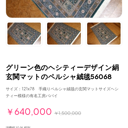
グリーン色のヘシティーデザイン絹
玄関マットのペルシャ絨毯56068
サイズ：121x78 手織りペルシャ絨毯の玄関マットサイズヘシ
ティー模様の有名工房ババイ
￥640,000
￥1,500,000
消費税 10 % 税別