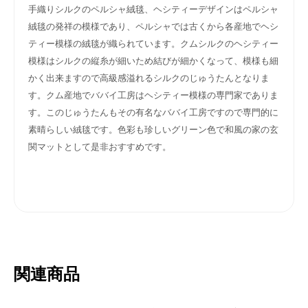
手織りシルクのペルシャ絨毯、ヘシティーデザインはペルシャ
絨毯の発祥の模様であり、ペルシャでは古くから各産地でヘシ
ティー模様の絨毯が織られています。クムシルクのヘシティー
模様はシルクの縦糸が細いため結びが細かくなって、模様も細
かく出来ますので高級感溢れるシルクのじゅうたんとなりま
す。クム産地でババイ工房はヘシティー模様の専門家でありま
す。このじゅうたんもその有名なババイ工房ですので専門的に
素晴らしい絨毯です。色彩も珍しいグリーン色で和風の家の玄
関マットとして是非おすすめです。
関連商品