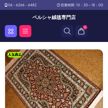
06－6266－6482
営業時間 : 10：30～18：00
ペルシャ絨毯専門店
0