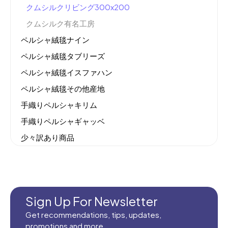
クムシルクリビング300x200
クムシルク有名工房
ペルシャ絨毯ナイン
ペルシャ絨毯タブリーズ
ペルシャ絨毯イスファハン
ペルシャ絨毯その他産地
手織りペルシャキリム
手織りペルシャギャッベ
少々訳あり商品
機械織りイラン製カーペット
全てのセール商品！
新商品入荷
Sign Up For Newsletter
Get recommendations, tips, updates,
promotions and more.