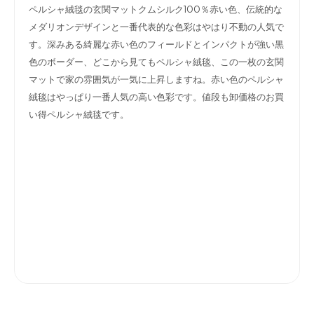
ペルシャ絨毯の玄関マットクムシルク100％赤い色、伝統的な
メダリオンデザインと一番代表的な色彩はやはり不動の人気で
す。深みある綺麗な赤い色のフィールドとインパクトが強い黒
色のボーダー、どこから見てもペルシャ絨毯、この一枚の玄関
マットで家の雰囲気が一気に上昇しますね。赤い色のペルシャ
絨毯はやっぱり一番人気の高い色彩です。値段も卸価格のお買
い得ペルシャ絨毯です。