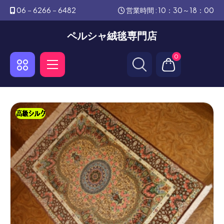
06－6266－6482
営業時間 : 10：30～18：00
ペルシャ絨毯専門店
0