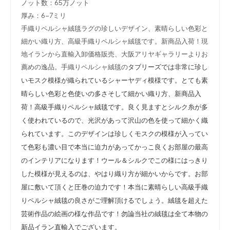
ノット数：65万ノット
厚み：6-7ミリ
手織りペルシャ絨毯ラグの珍しいデザイン、素晴らしい色彩と
細かい織り方、高級手織りペルシャ絨毯です。新商品入荷！現
地イランから直輸入卸価格販売、大阪アリヤギャラリーよりお
薦めの逸品。手織りペルシャ絨毯の
タブリーズでは非常に珍し
いモスク模様が織られているシャーヤディ模様です。とても素
晴らしい色彩と色使いの多さそして細かい織り方、新商品入
荷！高級手織りペルシャ絨毯です。良く見ますとシルク糸が多
く使われているので、光沢があって沢山の色を使って細かく織
られています。このデザインは珍しくモスクの模様が入ってい
て色彩も濃い目で本当に迫力があってかっこ良くお部屋の最高
のインテリアになります！ウール＆シルクでこの様にはっきり
した模様が見えるのは、やはり織り方が細かいからです。お部
屋に敷いて頂くと圧巻の迫力です！本当に素晴らしい高級手織
りペルシャ絨毯の良さがご理解頂けるでしょう。絨毯を超えた
芸術作品の絵画の様な作品です！勿論当社の絨毯は全て本物の
新品イラン直輸入でございます。