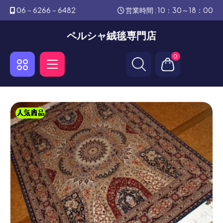
06－6266－6482
営業時間 : 10：30～18：00
ペルシャ絨毯専門店
0