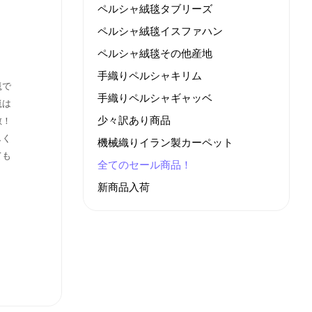
ペルシャ絨毯タブリーズ
ペルシャ絨毯イスファハン
ペルシャ絨毯その他産地
手織りペルシャキリム
毯で
手織りペルシャギャッベ
毯は
少々訳あり商品
敵！
しく
機械織りイラン製カーペット
ても
全てのセール商品！
新商品入荷