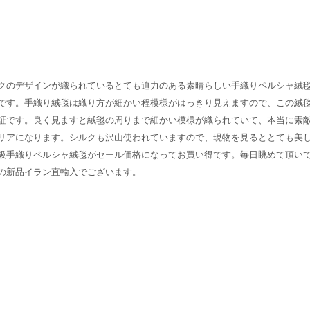
クのデザインが織られているとても迫力のある素晴らしい手織りペルシャ絨
です。手織り絨毯は織り方が細かい程模様がはっきり見えますので、この絨
証です。良く見ますと絨毯の周りまで細かい模様が織られていて、本当に素
リアになります。シルクも沢山使われていますので、現物を見るととても美
級手織りペルシャ絨毯がセール価格になってお買い得です。毎日眺めて頂い
の新品イラン直輸入でございます。