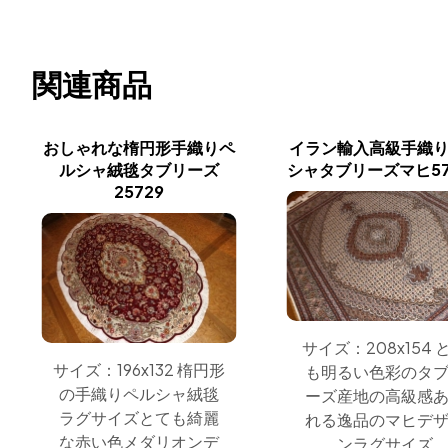
関連商品
おしゃれな楕円形手織りペ
イラン輸入高級手織
ルシャ絨毯タブリーズ
シャタブリーズマヒ57
25729
サイズ：208x154 
サイズ：196x132 楕円形
も明るい色彩のタ
の手織りペルシャ絨毯
ーズ産地の高級感
ラグサイズとても綺麗
れる逸品のマヒデ
な赤い色メダリオンデ
ンラグサイズ