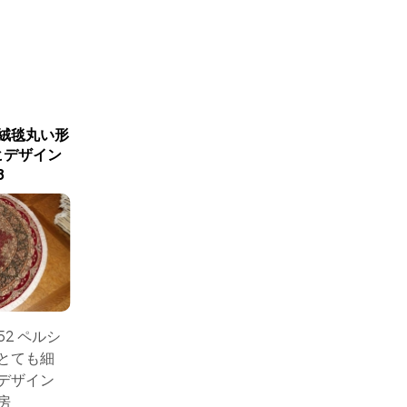
絨毯丸い形
高級ペルシャ手織りタブリ
メダリオ
ヒデザイン
ーズ産マヒデザイン57055
かい模様タ
8
サイズ：203x155 手織
サイズ：2
52 ペルシ
りペルシャ絨毯の代表
感ある
とても細
的なタブリーズ産地人
ーズ産
デザイン
気のマヒ模様高級感溢
ルシャ
房
れる素晴らしい絨毯
り