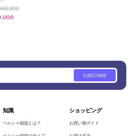
800,000
小売価格:
￥2,500,000
小売価格
0,000
価格:
￥980,000
価格:
SUBSCRIBE
知識
ショッピング
ペルシャ絨毯とは？
お買い物ガイド
ペルシャ絨毯のサイズ
お届け方法