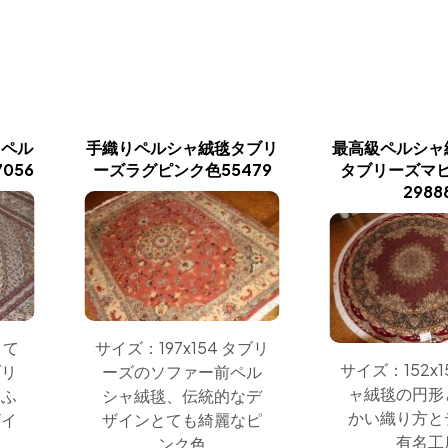
りペル
手織りペルシャ絨毯タブリ
最高級ペルシャ
056
ーズラグピンク色55479
タブリーズマ
2988
とて
サイズ：197x154 タブリ
サイズ：152x1
ブリ
ーズのソファー前ペル
ャ絨毯の円形
あふ
シャ絨毯、伝統的なデ
かい織り方と
ザイ
ザインとても綺麗なピ
有名工
ンク色