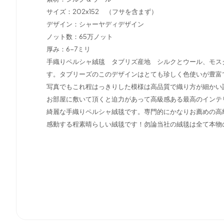
サイズ：202x152 （フサを含まず）
デザイン：シャーヤディデザイン
ノット数：65万ノット
厚み：6-7ミリ
手織りペルシャ絨毯 タブリズ産地 シルクとウール、モス
す。タブリーズのこのデザインはとても珍しく色使いが豊富
写真でもこれ程はっきりした模様は高品質で織り方が細かい
お部屋に敷いて頂くと迫力があって高級感ある最高のインテ
綺麗な手織りペルシャ絨毯です。専門的にかなりお薦めの高
感動する程素晴らしい絨毯です！勿論当社の絨毯は全て本物