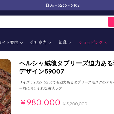
06－6266－6482
サイト案内
会社案内
知識
ショッピング
ペルシャ絨毯タブリーズ迫力ある
デザイン59007
サイズ：202x152 とても迫力あるタブリーズモスクのデ
ー前におしゃれな絨毯ラグ
￥980,000
￥3,200,000