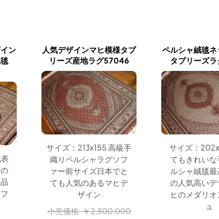
ザイン
人気デザインマヒ模様タブ
ペルシャ絨毯ネ
絨毯
リーズ産地ラグ57046
タブリーズラグ
サイズ：202x
サイズ：213x155 高級手
代表
てもきれいな
織りペルシャラグソフ
ヒの
ルシャ絨毯最
ァー前サイズ日本でと
高品
の人気高いデ
ても人気のあるマヒデ
ソフ
ヒのメダリオ
ザイン
ュ
小売価格:
￥2,500,000