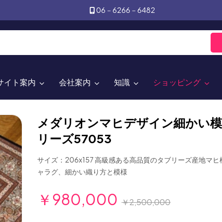
06－6266－6482
サイト案内
会社案内
知識
ショッピング
メダリオンマヒデザイン細かい模
リーズ57053
サイズ：206x157 高級感ある高品質のタブリーズ産地マ
ャラグ、細かい織り方と模様
￥980,000
￥2,500,000