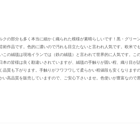
ルクの部分も多く本当に細かく織られた模様が素晴らしいです！黒・グリー
芸術作品です。色的に濃いので汚れも目立たないと言われ人気です。欧米で
いこの絨毯は現地イランでは（鉄の絨毯）と言われて世界的に人気です。こ
日本の皆様は良く勘違いされていますが、絨毯の手触りが固い程、織り目が
く品質も下がります。手触りがフワフワして柔らかい程値段も安くなります
かい高品質を販売していますので、ご安心下さいませ。色使いが豊富なので