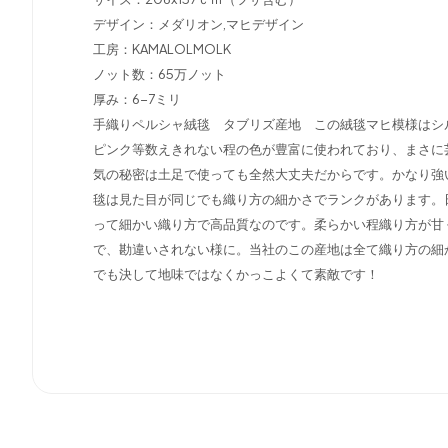
デザイン：メダリオン,マヒデザイン
工房：KAMALOLMOLK
ノット数：65万ノット
厚み：6-7ミリ
手織りペルシャ絨毯 タブリズ産地 この絨毯マヒ模様はシ
ピンク等数えきれない程の色が豊富に使われており、まさに
気の秘密は土足で使っても全然大丈夫だからです。かなり強
毯は見た目が同じでも織り方の細かさでランクがあります。
って細かい織り方で高品質なのです。柔らかい程織り方が甘
で、勘違いされない様に。当社のこの産地は全て織り方の細
でも決して地味ではなくかっこよくて素敵です！