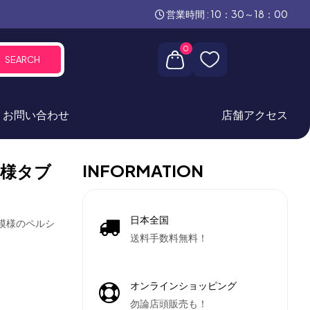
営業時間 : 10：30～18：00
0
SEARCH
お問い合わせ
店舗アクセス
INFORMATION
様タブ
日本全国
ヒ模様のペルシ
送料手数料無料！
オンラインショッピング
勿論店頭販売も！