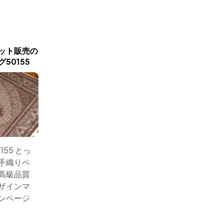
新商品入荷
ット販売の
じゅうたんイラン直輸入の
オリエン
50155
手織りペルシャラグ50154
ーペッ
155 とっ
サイズ：205x151 とて
サイズ：2
手織りペ
も綺麗な手織りペルシ
も綺麗
高級品質
ャ絨毯のタブリーズカ
タンペ
ザインマ
ーペットラグ、マヒデ
前のサ
ンベージ
ザインの明るい色彩
インタ
小売価格:
￥2,500,000