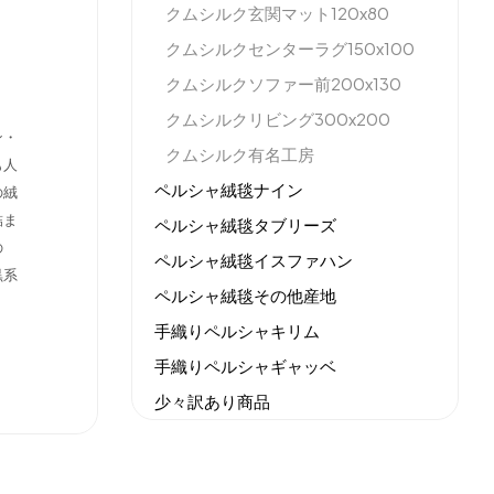
クムシルク玄関マット120x80
クムシルクセンターラグ150x100
クムシルクソファー前200x130
クムシルクリビング300x200
ン・
クムシルク有名工房
も人
ペルシャ絨毯ナイン
の絨
詰ま
ペルシャ絨毯タブリーズ
の
ペルシャ絨毯イスファハン
黒系
ペルシャ絨毯その他産地
手織りペルシャキリム
手織りペルシャギャッベ
少々訳あり商品
機械織りイラン製カーペット
全てのセール商品！