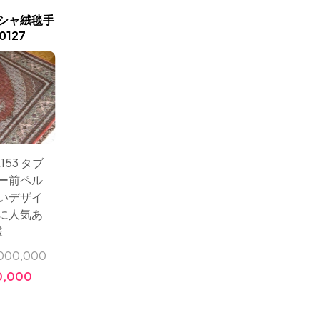
シャ絨毯手
シックなペルシャじゅうた
タブリー
127
んタブリーズマヒ255412
ャじゅ
153 タブ
サイズ：200x157 上品
サイズ：1
ー前ペル
なペルシャ絨毯手織り
ーズの
いデザイ
タブリーズのマヒデザ
シャ絨
に人気あ
インとても高級感ある
ザイン
様
アクセントラグ
000,000
小売価格:
￥2,500,000
小売価格
0,000
価格:
￥980,000
価格: