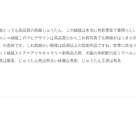
地とっても高品質の高級じゅうたん、この絨毯は本当に色彩豊富で素晴らし
ルシャ絨毯このマヒデザインは高品質だからこれ程写真でも模様がはっきり
）の意味です。これ程細かい模様は絵画以上の芸術作品ですね。世界に誇る
ット絨毯ストアーアリヤギャラリー新商品入荷、大阪の本町駅の近くでペル
質は最高、じゅうたん色は明るい綺麗な色彩、じゅうたん工房は有名