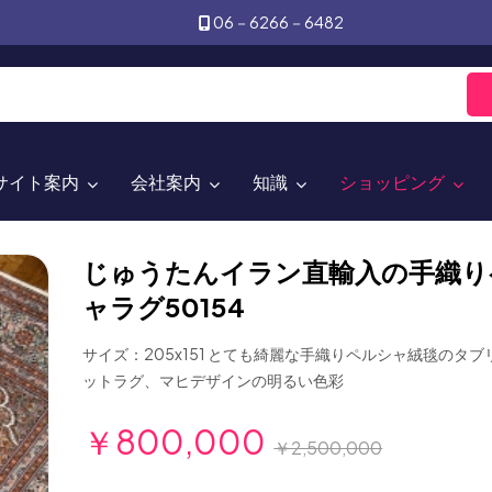
06－6266－6482
サイト案内
会社案内
知識
ショッピング
じゅうたんイラン直輸入の手織り
ャラグ50154
サイズ：205x151 とても綺麗な手織りペルシャ絨毯のタ
ットラグ、マヒデザインの明るい色彩
￥800,000
￥2,500,000