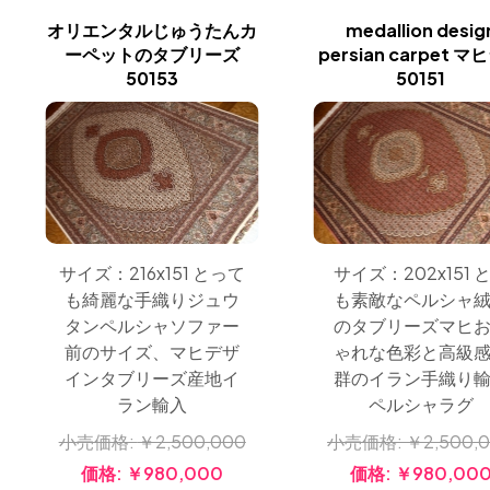
オリエンタルじゅうたんカ
medallion desig
ーペットのタブリーズ
persian carpet 
50153
50151
サイズ：216x151 とって
サイズ：202x151 
も綺麗な手織りジュウ
も素敵なペルシャ
タンペルシャソファー
のタブリーズマヒ
前のサイズ、マヒデザ
ゃれな色彩と高級
インタブリーズ産地イ
群のイラン手織り
ラン輸入
ペルシャラグ
小売価格:
￥2,500,000
小売価格:
￥2,500,
価格:
￥980,000
価格:
￥980,00