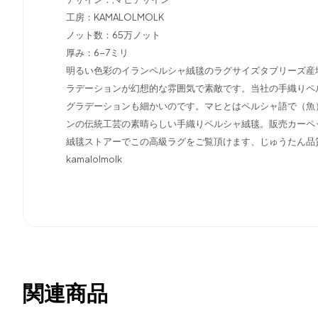
工房：KAMALOLMOLK
ノット数：65万ノット
厚み：6-7ミリ
明るい色彩のイランペルシャ絨毯のラグサイズタブリーズ産
ラデーションが幻想的な雰囲気で素敵です。当社の手織りペ
グラデーションも細かいのです。マヒとはペルシャ語で（魚
ンの伝統工芸の素晴らしい手織りペルシャ絨毯。販売カーペ
絨毯ストアーでこの高級ラグをご覧頂けます、じゅうたん品
kamalolmolk
関連商品