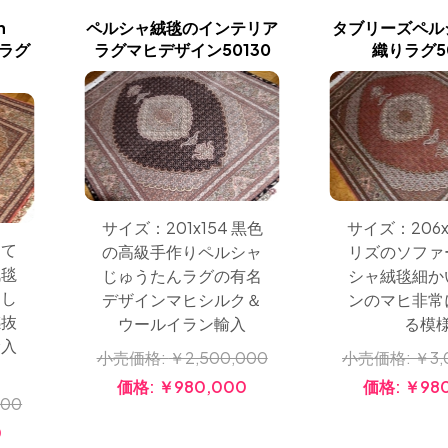
n
ペルシャ絨毯のインテリア
タブリーズペル
マヒラグ
ラグマヒデザイン50130
織りラグ50
サイズ：201x154 黒色
サイズ：206x
とて
の高級手作りペルシャ
リズのソファ
絨毯
じゅうたんラグの有名
シャ絨毯細か
おし
デザインマヒシルク＆
ンのマヒ非常
感抜
ウールイラン輸入
る模
輸入
小売価格:
￥2,500,000
小売価格:
￥3,
価格:
￥980,000
価格:
￥98
000
0