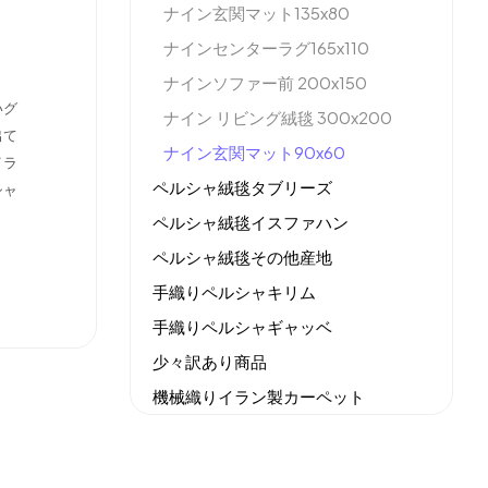
ナイン玄関マット135x80
ナインセンターラグ165x110
ナインソファー前 200x150
いグ
ナイン リビング絨毯 300x200
出て
ナイン玄関マット90x60
イラ
ペルシャ絨毯タブリーズ
シャ
ペルシャ絨毯イスファハン
ペルシャ絨毯その他産地
手織りペルシャキリム
手織りペルシャギャッベ
少々訳あり商品
機械織りイラン製カーペット
全てのセール商品！
新商品入荷