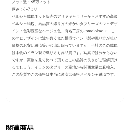
ノット数：65万ノット
厚み：6-7ミリ
ペルシャ絨毯ネット販売のアリヤギャラリーからおすすめ高級
ペルシャ絨毯、高品質の織り方の細かいタブリーズのマヒデザ
イン：色彩豊富なベージュ色、有名工房のkamalolmolk 、こ
のマヒデザインは近年良く似た模様でインド製や織り方が粗い
価格のお安い絨毯等が沢山出回っていますが、当社のこの絨毯
は本物のイラン製で織り方も高品質です。写真では分からない
ですが、実物を見て比べて頂くとこの品質の良さがご理解頂け
るでしょう。イランのタブリーズ産地から関西空港に直輸入、
この品質でこの価格は本当に激安卸価格おペルシャ絨毯です。
関連商品