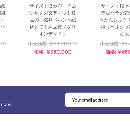
手織
サイズ：126x77 クム
サイズ：121x
玄関
シルクの玄関マット逸
赤なバラの花
ティ
品の手織りペルシャ絨
うたんシルク1
ババ
毯とても高品質メダリ
織りペルシャ
オンデザイン
産地
000
小売価格:
￥2,500,000
小売価格:
￥1,
0
価格:
￥980,000
価格:
￥68
 more.