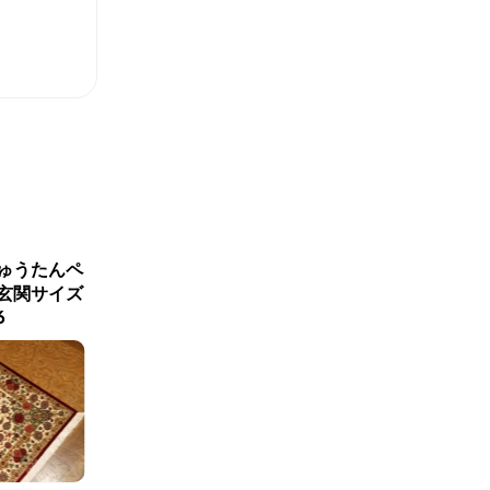
ゅうたんペ
カラフルなクムシルク絨毯
代表的な
玄関サイズ
手織りペルシャ56078
様と色
6
サイズ：118x80 ペル