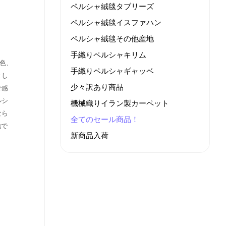
ペルシャ絨毯タブリーズ
ペルシャ絨毯イスファハン
ペルシャ絨毯その他産地
手織りペルシャキリム
色、
手織りペルシャギャッベ
とし
少々訳あり商品
で感
ルシ
機械織りイラン製カーペット
なら
全てのセール商品！
地で
新商品入荷