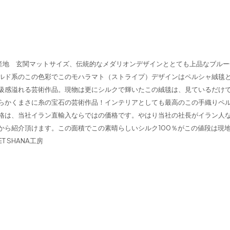
ム産地 玄関マットサイズ、伝統的なメダリオンデザインととても上品なブルー
ルド系のこの色彩でこのモハラマト（ストライプ）デザインはペルシャ絨毯
級感溢れる芸術作品。現物は更にシルクで輝いたこの絨毯は、見ているだけ
らかくまさに糸の宝石の芸術作品！インテリアとしても最高のこの手織りペ
価格は、当社イラン直輸入ならではの価格です。やはり当社の社長がイラン人
から紹介頂けます。この面積でこの素晴らしいシルク100％がこの値段は現
T SHANA工房