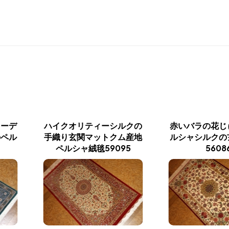
ィーデ
ハイクオリティーシルクの
赤いバラの花じ
のペル
手織り玄関マットクム産地
ルシャシルクの
ペルシャ絨毯59095
5608