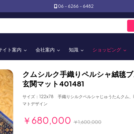
06－6266－6482
サイト案内
会社案内
知識
ショッピング
クムシルク手織りペルシャ絨毯ブ
玄関マット401481
サイズ：122x78 手織りシルクペルシャじゅうたんクム
マトデザイン
￥680,000
￥1,600,000