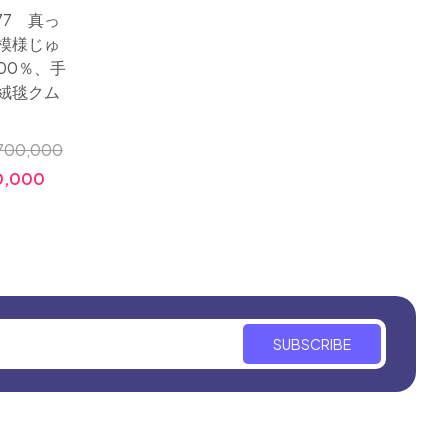
77 真っ
サイズ：
シャ絨毯シルクとても
模様じゅ
シルク
綺麗なデザインと素敵
00％、手
玄関マ
なカラーコンビネーシ
絨毯クム
番伝統
ョンクム産地
色彩
小売価格:
￥1,700,000
700,000
小売価格
価格:
￥680,000
0,000
価格:
SUBSCRIBE