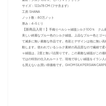
サイズ：122x78 CM (フサ含まず）
工房: SHANA
ノット数：80万ノット
厚み：4-5ミリ
【新商品入荷！】
手織りペルシャ絨毯シルク100％ ク
美しい綺麗なブルー色のシルク絨毯。上品なブルー色とゴー
て滅多に無い素敵な作品です。色彩とデザインは他に無い高
動します。使われているシルク素材の高品質なので繊細で柔
ャ絨毯は、2度と無い1点限りです。この素敵な絨毯がこの
ではの特別の仕入れルートで、現地で珍しい絨毯をイラン人
も買えないお買い得価格です。GHOM SILK PERSIAN CARPE