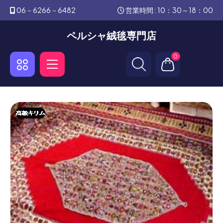
06－6266－6482
営業時間 : 10：30～18：00
ペルシャ絨毯専門店
0