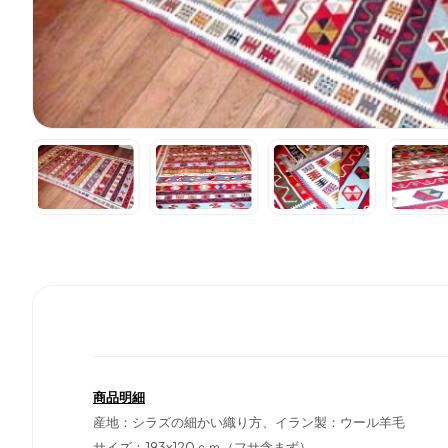
商品明細
産地：シラズの細かい織り方、イラン製：ウール羊毛
サイズ：193x120ｃｍ（フサ含まず）