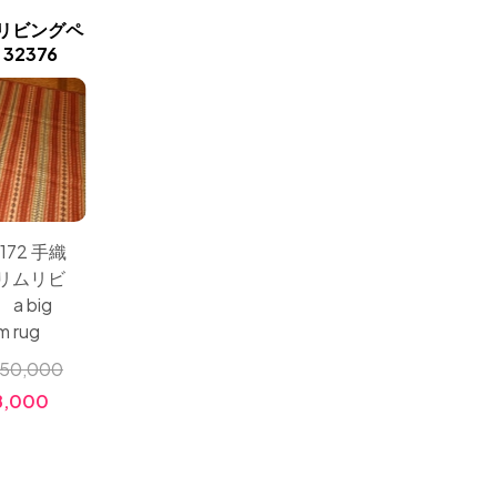
新商品入荷
リビングペ
イラン直輸入カラートキリ
民族キリ
2376
ムのソファー前4438
ムラ
172 手織
サイズ：200x140 暖色
サイズ：1
リムリビ
系キリムの珍しい産
セレク
a big
地、ペルシャキリムの
クショ
im rug
手織りカーペットラグ
一品高
カラート産地
50,000
小売価格:
￥670,000
小売価
,000
価格:
￥268,000
価格: