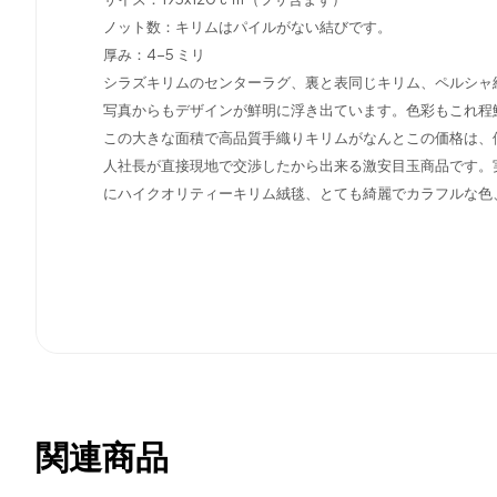
ノット数：キリムはパイルがない結びです。
厚み：4-5 ミリ
シラズキリムのセンターラグ、裏と表同じキリム、ペルシャ
写真からもデザインが鮮明に浮き出ています。色彩もこれ程
この大きな面積で高品質手織りキリムがなんとこの価格は、
人社長が直接現地で交渉したから出来る激安目玉商品です。
にハイクオリティーキリム絨毯、とても綺麗でカラフルな色
関連商品