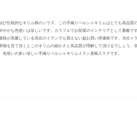
結び伝統的なキリム柄のシラズ、この手織りペルシャキリムはとても高品質
鮮やかな色使いは珍しいです。カラフルでお部屋のインテリアとして素敵で
価格が高騰している現在のイランでも買えない超お買い得価格です。当社イ
実物を見て頂くとこのキリムの細かさと高品質が理解して頂けるでしょう。
、色使いの多い珍しい手織りペルシャキリムイラン直輸入ラグです。