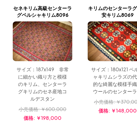
セネキリム高級センターラ
キリムのセンターラ
グペルシャキリム8096
安キリム8069
サイズ：187x149 非常
サイズ：180x121 ペ
に細かい織り方と模様
ャキリムシラズの
のキリム、センターラ
的な綺麗な模様手
グキリムのセネ産地コ
ウールのセンター
ルデスタン
小売価格:
￥370,0
小売価格:
￥600,000
価格:
￥148,000
価格:
￥198,000