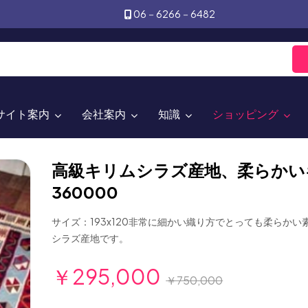
06－6266－6482
サイト案内
会社案内
知識
ショッピング
高級キリムシラズ産地、柔らかい
360000
サイズ：193x120非常に細かい織り方でとっても柔らかい
シラズ産地です。
￥295,000
￥750,000