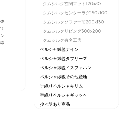
クムシルク玄関マット120x80
クムシルクセンターラグ150x100
の為
クムシルクソファー前200x130
す！
クムシルクリビング300x200
ラン
クムシルク有名工房
非常
ペルシャ絨毯ナイン
ペルシャ絨毯タブリーズ
ペルシャ絨毯イスファハン
ペルシャ絨毯その他産地
手織りペルシャキリム
手織りペルシャギャッベ
少々訳あり商品
機械織りイラン製カーペット
全てのセール商品！