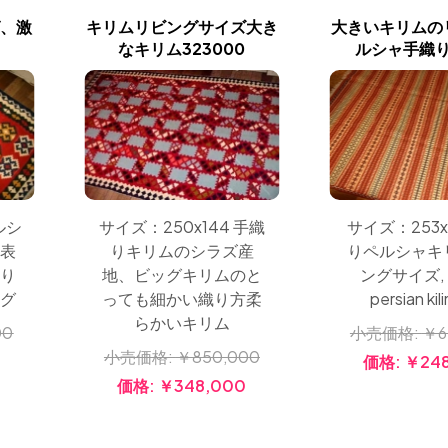
グ、激
キリムリビングサイズ大き
大きいキリムの
なキリム323000
ルシャ手織り3
サイズ：253x
ルシ
サイズ：250x144 手織
りペルシャキ
代表
りキリムのシラズ産
ングサイズ, 
織り
地、ビッグキリムのと
persian kil
ラグ
っても細かい織り方柔
らかいキリム
小売価格:
￥6
00
小売価格:
￥850,000
価格:
￥248
価格:
￥348,000