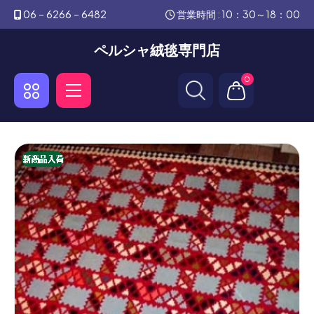
06－6266－6482
営業時間 : 10：30～18：00
ペルシャ絨毯専門店
0