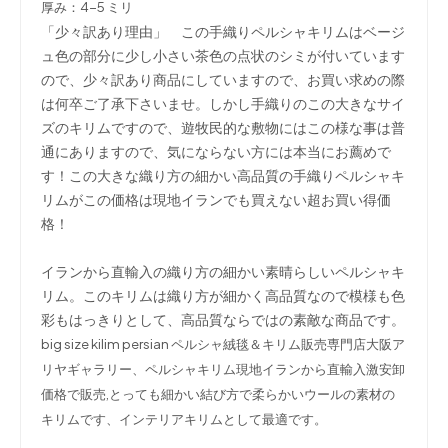
厚み：4-5 ミリ
「少々訳あり理由」 この手織りペルシャキリムはベージ
ュ色の部分に少し小さい茶色の点状のシミが付いています
ので、少々訳あり商品にしていますので、お買い求めの際
は何卒ご了承下さいませ。しかし手織りのこの大きなサイ
ズのキリムですので、遊牧民的な敷物にはこの様な事は普
通にありますので、気にならない方には本当にお薦めで
す！この大きな織り方の細かい高品質の手織りペルシャキ
リムがこの価格は現地イランでも買えない超お買い得価
格！
イランから直輸入の織り方の細かい素晴らしいペルシャキ
リム。このキリムは織り方が細かく高品質なので模様も色
彩もはっきりとして、高品質ならではの素敵な商品です。
big size kilim persian ペルシャ絨毯＆キリム販売専門店大阪ア
リヤギャラリー、ペルシャキリム現地イランから直輸入激安卸
価格で販売,とっても細かい結び方で柔らかいウールの素材の
キリムです、インテリアキリムとして最適です。