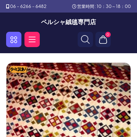
06－6266－6482
営業時間 : 10：30～18：00
ペルシャ絨毯専門店
0