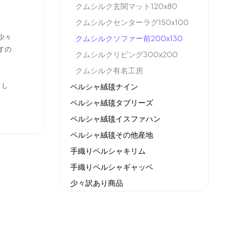
クムシルク玄関マット120x80
クムシルクセンターラグ150x100
少々
クムシルクソファー前200x130
すの
クムシルクリビング300x200
クムシルク有名工房
とし
ペルシャ絨毯ナイン
ペルシャ絨毯タブリーズ
ペルシャ絨毯イスファハン
ペルシャ絨毯その他産地
手織りペルシャキリム
手織りペルシャギャッベ
少々訳あり商品
機械織りイラン製カーペット
全てのセール商品！