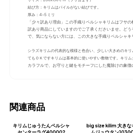
結び方：キリムはパイルがない結びです。
厚み：4-5 ミリ
「少々訳あり理由」この手織りペルシャキリムはフサの
訳あり商品にしていますのでご了承くださいませ。どう
で、気にならない方には、この大きな手織りペルシャキ
シラズキリムの代表的な模様と色合い、少しい大きめのキリ
てもＯＫですキリムは基本的に使いやすい敷物です。キリム
カラフルで、お守りと鍵をモチーフにした魔除けの象徴
関連商品
キリムじゅうたんペルシャ
big size kilim 大き
センターラグ400002
ムジュウタン1030