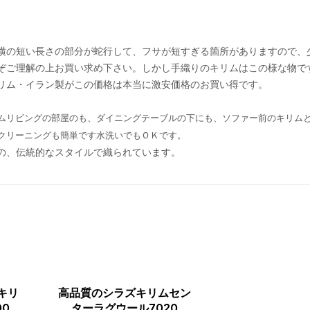
横の短い長さの部分が蛇行して、フサが短すぎる箇所がありますので、
ぞご理解の上お買い求め下さい。しかし手織りのキリムはこの様な物で
リム・イラン製がこの価格は本当に激安価格のお買い得です。
ムリビングの部屋のも、ダイニングテーブルの下にも、ソファー前のキリム
クリーニングも簡単です水洗いでもＯＫです。
の、伝統的なスタイルで織られています。
なキリ
高品質のシラズキリムセン
00
ターラグウール7020