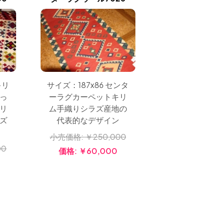
キリ
サイズ：187x86 センタ
っ
ーラグカーペットキリ
リ
ム手織りシラズ産地の
ズ
代表的なデザイン
小売価格:
￥250,000
00
価格:
￥60,000
0