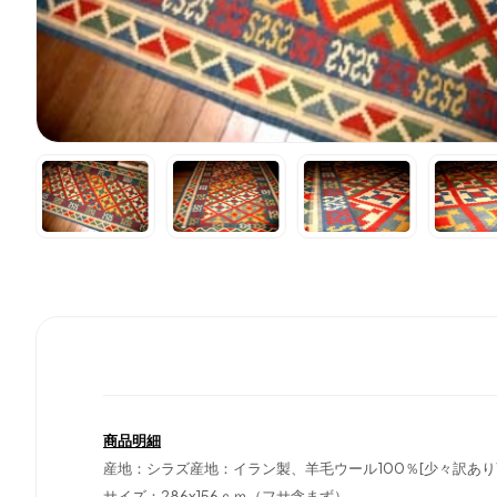
商品明細
産地：シラズ産地：イラン製、羊毛ウール100％[少々訳あ
サイズ：286x156ｃｍ（フサ含まず）