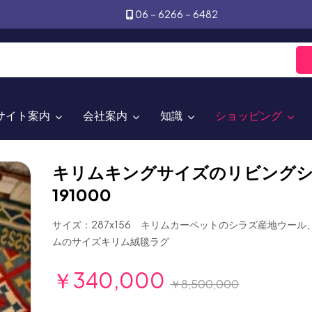
06－6266－6482
サイト案内
会社案内
知識
ショッピング
キリムキングサイズのリビング
191000
サイズ：287x156 キリムカーペットのシラズ産地ウール
ムのサイズキリム絨毯ラグ
￥340,000
￥8,500,000