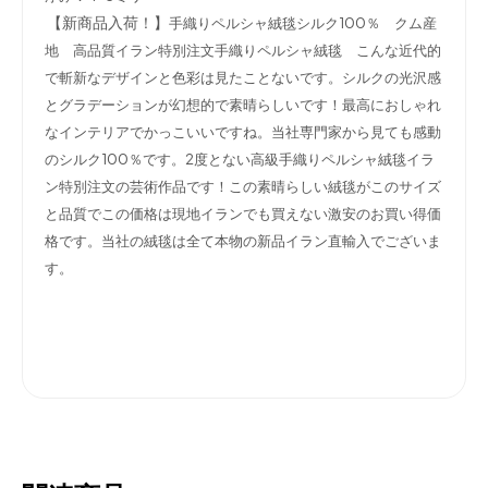
【新商品入荷！】
手織りペルシャ絨毯シルク100％ クム産
地 高品質イラン特別注文手織りペルシャ絨毯 こんな近代的
で斬新なデザインと色彩は見たことないです。シルクの光沢感
とグラデーションが幻想的で素晴らしいです！最高におしゃれ
なインテリアでかっこいいですね。当社専門家から見ても感動
のシルク100％です。2度とない高級手織りペルシャ絨毯イラ
ン特別注文の芸術作品です！この素晴らしい絨毯がこのサイズ
と品質でこの価格は現地イランでも買えない激安のお買い得価
格です。当社の絨毯は全て本物の新品イラン直輸入でございま
す。