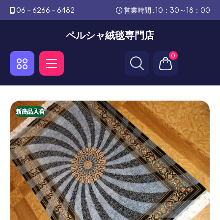
06－6266－6482
営業時間 : 10：30～18：00
ペルシャ絨毯専門店
0