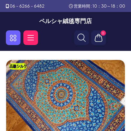
06－6266－6482
営業時間 : 10：30～18：00
ペルシャ絨毯専門店
0