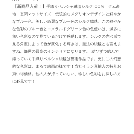
【新商品入荷！】
手織りペルシャ絨毯シルク100％ クム産
地 玄関マットサイズ、伝統的なメダリオンデザインと鮮やか
なブルー色、美しい綺麗なブルー色のシルク絨毯。この鮮やか
な色彩のブルー色とエメラルドグリーン色の色使いは、滅多に
無い色彩なので見ているだけで感動します。シルクの光沢感で
見る角度によって色が変化する輝きは、魔法の絨毯とも言えま
すね。部屋の最高のインテリアになります。1結びずつ結んで
織っていく手織りペルシャ絨毯は芸術作品です。更にこの幻想
的な色彩は、まるで絵画の様です！当社イラン直輸入の特別お
買い得価格。他の人が持っていない、珍しい色彩をお探しの方
に必見です！