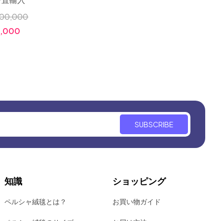
です。
00,000
小売価
小売価格:
￥180,000
,000
価格
価格:
￥72,000
SUBSCRIBE
知識
ショッピング
ペルシャ絨毯とは？
お買い物ガイド