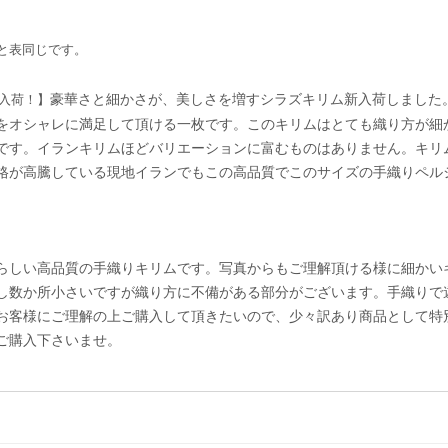
と表同じです。
豪華さと細かさが、美しさを増すシラズキリム新入荷しました
入荷！】
をオシャレに満足して頂ける一枚です。このキリムはとても織り方が細
です。イランキリムほどバリエーションに富むものはありません。キリ
格が高騰している現地イランでもこの高品質でこのサイズの手織りペル
らしい高品質の手織りキリムです。写真からもご理解頂ける様に細かい
し数か所小さいですが織り方に不備がある部分がございます。手織りで
お客様にご理解の上ご購入して頂きたいので、少々訳あり商品として特
ご購入下さいませ。