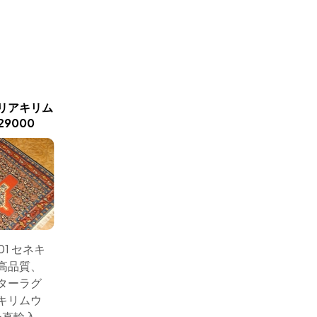
新商品入荷
リアキリム
正方形ソフレキリムのおし
インテリ
9000
ゃれインテリア12013
ソフレ
01 セネキ
サイズ：152x138 キリム
サイズ：1
高品質、
の正方形センターラグ
のセン
ターラグ
のソフレとってもシン
レとっ
キリムウ
プルデザインでおしゃ
ザイン
ン直輸入
れなインテリアキリム
ンテリ