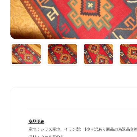
商品明細
産地：シラズ産地、イラン製: [少々訳あり商品の為返品交
資材：ウール100％