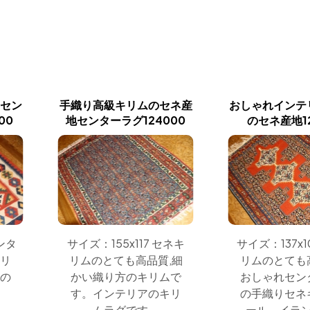
のセン
手織り高級キリムのセネ産
おしゃれインテ
00
地センターラグ124000
のセネ産地12
サイズ：155x117 セネキ
サイズ：137x1
センタ
リムのとても高品質,細
リムのとても
キリ
かい織り方のキリムで
おしゃれセン
地の
す。インテリアのキリ
の手織りセネ
ン
ムラグです。
ール、イラ