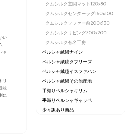
クムシルク玄関マット120x80
クムシルクセンターラグ150x100
クムシルクソファー前200x130
。
クムシルクリビング300x200
かい
クムシルク有名工房
ム
ペルシャ絨毯ナイン
シャ
ペルシャ絨毯タブリーズ
ペルシャ絨毯イスファハン
ペルシャ絨毯その他産地
キリ
遊牧
手織りペルシャキリム
別に
手織りペルシャギャッベ
少々訳あり商品
機械織りイラン製カーペット
全てのセール商品！