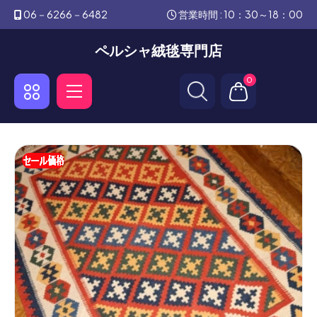
06－6266－6482
営業時間 : 10：30～18：00
ペルシャ絨毯専門店
0