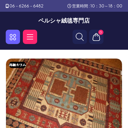
06－6266－6482
営業時間 : 10：30～18：00
ペルシャ絨毯専門店
0