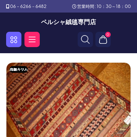
06－6266－6482
営業時間 : 10：30～18：00
ペルシャ絨毯専門店
0