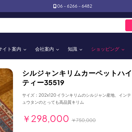
06－6266－6482
サイト案内
会社案内
知識
ショッピング
シルジャンキリムカーペットハ
ティー35519
サイズ：202x120 イランキリムのシルジャン産地、イン
ュウタンのとっても高品質キリム
￥298,000
￥750,000