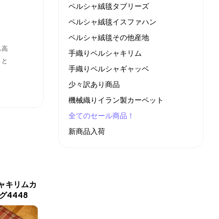
ペルシャ絨毯タブリーズ
ペルシャ絨毯イスファハン
ペルシャ絨毯その他産地
も高
手織りペルシャキリム
、と
手織りペルシャギャッベ
少々訳あり商品
機械織りイラン製カーペット
全てのセール商品！
新商品入荷
ャキリムカ
カラートキリムとってもシ
ペルシャ
グ4448
ンプルデザイン4440
ン産地ラ