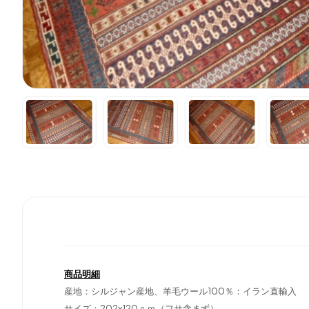
商品明細
産地：シルジャン産地、羊毛ウール100％：イラン直輸入
サイズ：202x120ｃｍ（フサ含まず）