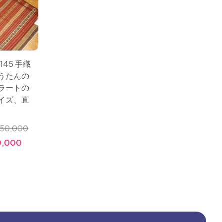
145 手織
サイズ：200x148 手織
サイズ：1
うたんの
りキリムじゅうたんの
も高品
ラートの
イラン製、カラート産
ジャン
イズ、直
地細かいデザインで上
かい織
品な色彩
ザイ
50,000
小売価格:
￥700,000
小売価
,000
価格:
￥295,000
価格: