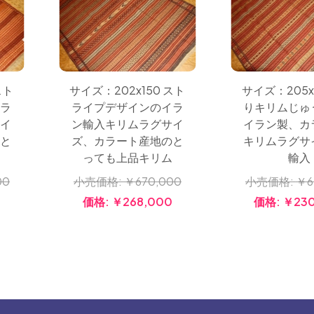
スト
サイズ：202x150 スト
サイズ：205x
イラ
ライプデザインのイラ
りキリムじゅ
サイ
ン輸入キリムラグサイ
イラン製、カ
のと
ズ、カラート産地のと
キリムラグサ
ム
っても上品キリム
輸入
00
小売価格:
￥670,000
小売価格:
￥6
0
価格:
￥268,000
価格:
￥230