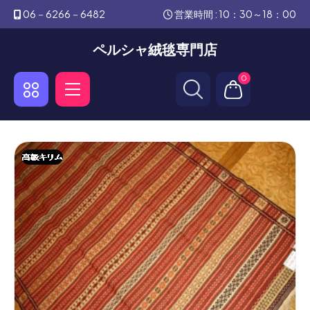
06－6266－6482
営業時間 : 10：30～18：00
ペルシャ絨毯専門店
0