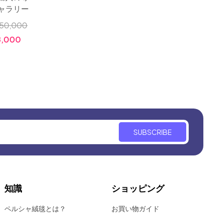
ャラリー
り綺麗なキリム
っても
50,000
小売価格:
￥750,000
小売価
,000
価格:
￥295,000
価格:
SUBSCRIBE
知識
ショッピング
ペルシャ絨毯とは？
お買い物ガイド