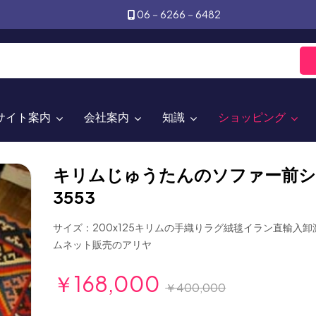
06－6266－6482
サイト案内
会社案内
知識
ショッピング
キリムじゅうたんのソファー前
3553
サイズ：200x125キリムの手織りラグ絨毯イラン直輸入
ムネット販売のアリヤ
￥168,000
￥400,000