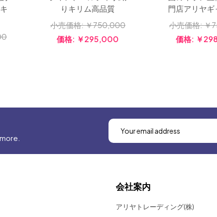
イキ
りキリム高品質
門店アリヤギ
小売価格:
￥750,000
小売価格:
￥7
00
価格:
￥295,000
価格:
￥298
 more.
会社案内
アリヤトレーディング(株)