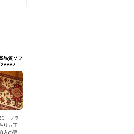
新商品入荷
高品質ソフ
最高級トップクラス手織り
トップク
6667
ペルシャキリム35880
キリムペル
120 ブラ
サイズ：194x130 キリム
サイズ：1
キリム王
のハイクオリティーイ
ラグの
輸入の専
ラン直輸入高品質手織
キリム