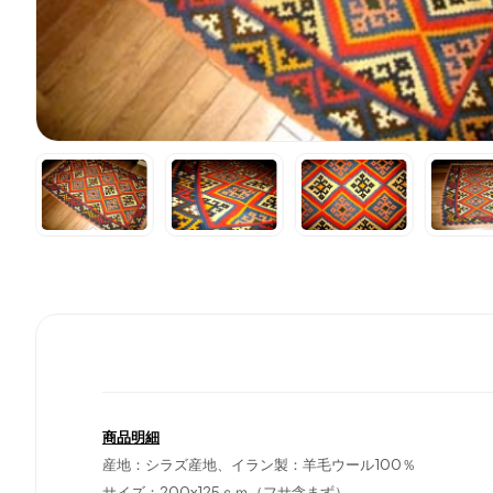
商品明細
産地：シラズ産地、イラン製：羊毛ウール100％
サイズ：200x125ｃｍ（フサ含まず）