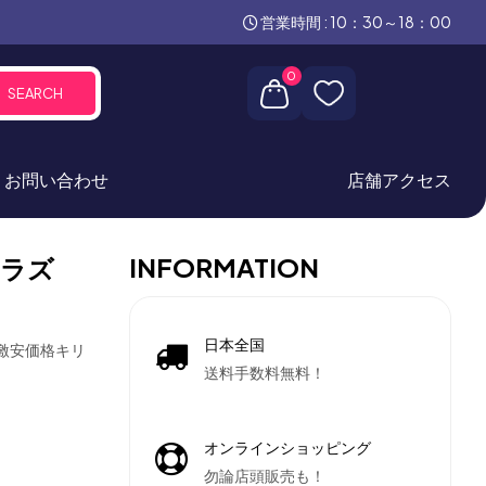
営業時間 : 10：30～18：00
0
SEARCH
お問い合わせ
店舗アクセス
INFORMATION
シラズ
日本全国
卸激安価格キリ
送料手数料無料！
オンラインショッピング
勿論店頭販売も！