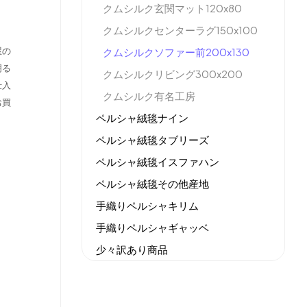
クムシルク玄関マット120x80
クムシルクセンターラグ150x100
屋の
クムシルクソファー前200x130
明る
クムシルクリビング300x200
仕入
クムシルク有名工房
お買
ペルシャ絨毯ナイン
ペルシャ絨毯タブリーズ
ペルシャ絨毯イスファハン
ペルシャ絨毯その他産地
手織りペルシャキリム
手織りペルシャギャッベ
少々訳あり商品
機械織りイラン製カーペット
全てのセール商品！