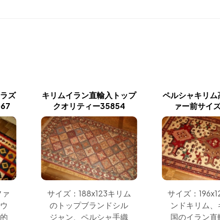
シラズ
キリムイラン直輸入トップ
ペルシャキリム
67
クオリティー35854
ァー前サイズ2
ファ
サイズ：188x123キリム
サイズ：196x
ムウ
のトップブランドシル
ンドキリム、
表的
ジャン、ペルシャ手織
国のイラン直