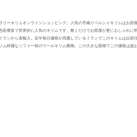
ラリーキリムオンラインショッピング。人気の手織りペルシャキリムはお部
色彩豊富で世界的に人気のキリムです。敷くだけでお部屋が更におしゃれに
イランから直輸入。近年毎日価格が高騰しているイランでこのキリムは以前
リム綺麗なソファー前のウールキリム敷物。この大きな面積でこの価格は超