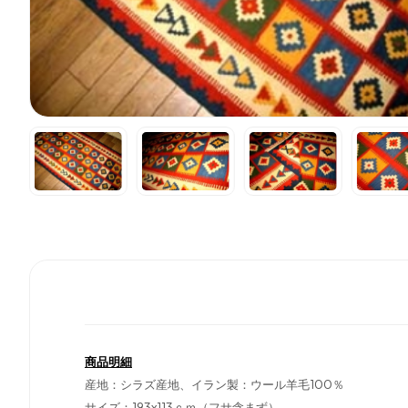
商品明細
産地：シラズ産地、イラン製：ウール羊毛100％
サイズ：193x113ｃｍ（フサ含まず）