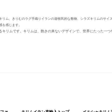
キリム、きりむのラグ手織りイランの遊牧民的な敷物、シラズキリムのサイ
感を感じます。
るキリムです。キリムは、飽きの来ないデザインで、世界にたった一つ
ソファ
キリムイラン直輸入トップ
ペルシャキリム