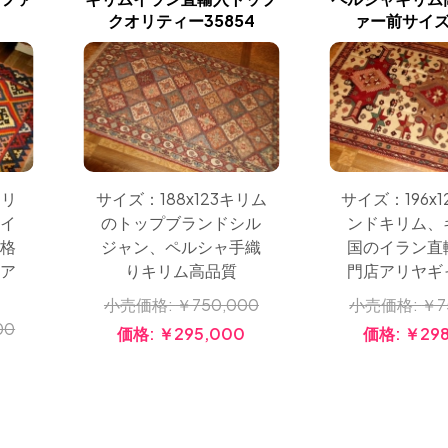
クオリティー35854
ァー前サイズ2
キリ
サイズ：188x123キリム
サイズ：196x
毯イ
のトップブランドシル
ンドキリム、
価格
ジャン、ペルシャ手織
国のイラン直
のア
りキリム高品質
門店アリヤギ
小売価格:
￥750,000
小売価格:
￥7
00
価格:
￥295,000
価格:
￥298