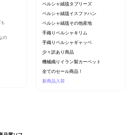
ペルシャ絨毯タブリーズ
ペルシャ絨毯イスファハン
ズも
ペルシャ絨毯その他産地
手織りペルシャキリム
なの
手織りペルシャギャッベ
少々訳あり商品
機械織りイラン製カーペット
全てのセール商品！
新商品入荷
高品質ソフ
最高級トップクラス手織り
トップク