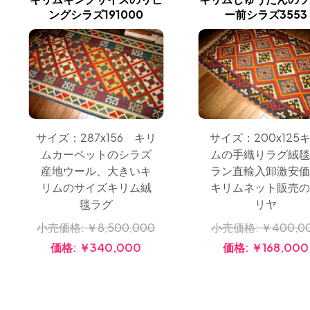
ングシラズ191000
ー前シラズ3553
サイズ：287x156 キリ
サイズ：200x125
ムカーペットのシラズ
ムの手織りラグ絨
産地ウール、大きいキ
ラン直輸入卸激安
リムのサイズキリム絨
キリムネット販売
毯ラグ
リヤ
小売価格:
￥8,500,000
小売価格:
￥400,0
価格:
￥340,000
価格:
￥168,000