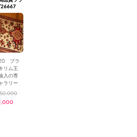
6667
ペルシャキリム35880
キリムペル
120 ブラ
サイズ：194x130 キリム
サイズ：1
キリム王
のハイクオリティーイ
ラグの
輸入の専
ラン直輸入高品質手織
キリム
ャラリー
り綺麗なキリム
っても
50,000
小売価格:
￥750,000
小売価
,000
価格:
￥295,000
価格: