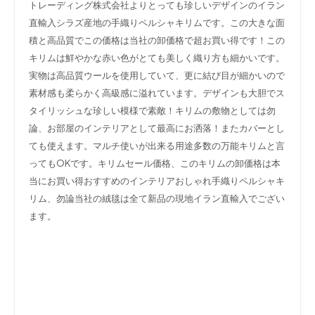
トレーディング株式会社よりとっても珍しいデザインのイラン
直輸入シラズ産地の手織りペルシャキリムです。この大きな面
積と高品質でこの価格は当社の卸価格で超お買い得です！この
キリムは鮮やかな赤い色が
とても美しく織り方も細かいです。
実物は高品質ウールを使用していて、更に結び目が細かいので
素材感も柔らかく高級感に溢れています。デザインも大胆でス
タイリッシュな珍しい模様で素敵！キリムの敷物としては勿
論、お部屋のインテリアとして最高にお洒落！またカバーとし
ても使えます。マルチ使いが出来る用途多数の万能キリムと言
ってもOKです。キリムセール価格、このキリムの卸価格は本
当にお買い得おすすめのインテリアおしゃれ手織りペルシャキ
リム、勿論当社の絨毯は全て新品の現地イラン直輸入でござい
ます。