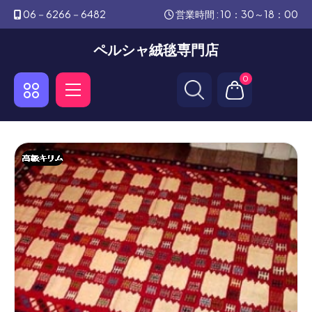
06－6266－6482
営業時間 : 10：30～18：00
ペルシャ絨毯専門店
0