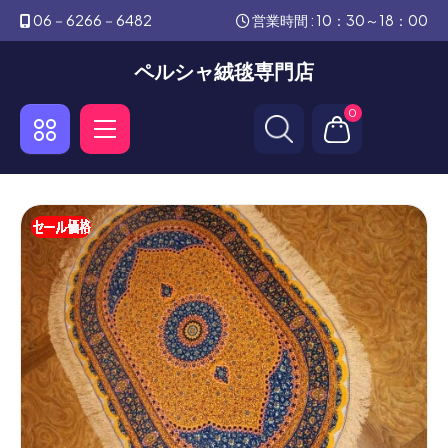
06－6266－6482
営業時間 : 10：30～18：00
ペルシャ絨毯専門店
0