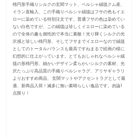
楕円形手織りシルクの玄関マット、ペルシャ絨毯クム産、
イラン直輸入、この手織りペルシャ絨毯はフサの色もイエ
ローに染めている特別注文です。普通フサの色は染めてい
ない白色ですが、この絨毯は珍しくイエローに染めている
ので全体の趣も個性的で本当に素敵！光り輝くシルクの光
沢感と珍しい楕円形、そしてフサまでイエローなので絨毯
としてのトータルバランスも最高ですねまるで絵画の様に
幻想的に仕上がっています。とてもおしゃれなペルシャ絨
毯の形楕円形、細かいデザイン柔らかいシルクの素材、光
沢たっぷり高品質の手織りペルシャラグ、アリヤギャラリ
よりおすすめ商品、 玄関マットやアクセントラグとして最
適、新商品入荷！滅多に無い素晴らしい逸品です。勿論1
点限り！