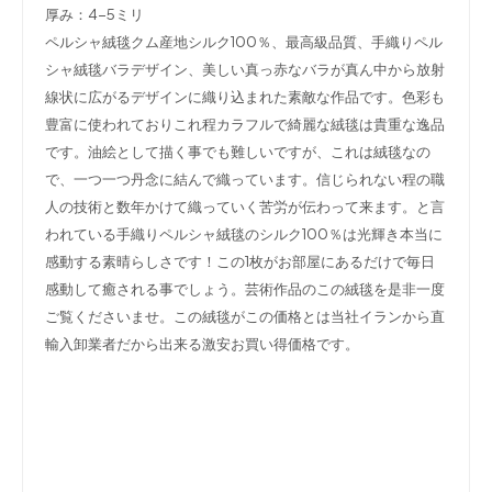
厚み：4-5ミリ
ペルシャ絨毯クム産地シルク100％、最高級品質、手織りペル
シャ絨毯バラデザイン、美しい真っ赤なバラが真ん中から放射
線状に広がるデザインに織り込まれた素敵な作品です。色彩も
豊富に使われておりこれ程カラフルで綺麗な絨毯は貴重な逸品
です。油絵として描く事でも難しいですが、これは絨毯なの
で、一つ一つ丹念に結んで織っています。信じられない程の職
人の技術と数年かけて織っていく苦労が伝わって来ます。と言
われている手織りペルシャ絨毯のシルク100％は光輝き本当に
感動する素晴らしさです！この1枚がお部屋にあるだけで毎日
感動して癒される事でしょう。芸術作品のこの絨毯を是非一度
ご覧くださいませ。この絨毯がこの価格とは当社イランから直
輸入卸業者だから出来る激安お買い得価格です。