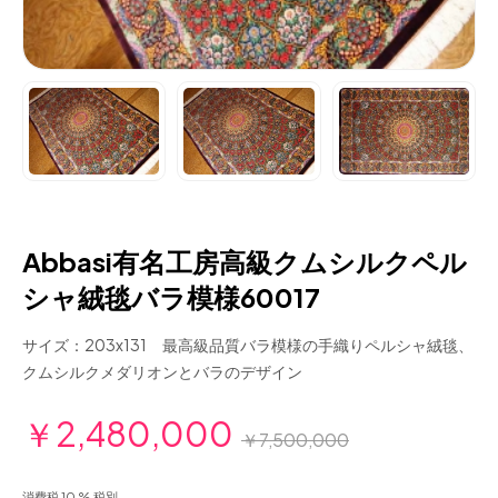
Abbasi有名工房高級クムシルクペル
シャ絨毯バラ模様60017
サイズ：203x131 最高級品質バラ模様の手織りペルシャ絨毯、
クムシルクメダリオンとバラのデザイン
￥2,480,000
￥7,500,000
消費税 10 % 税別