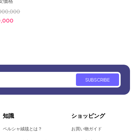
安価格
絨毯イラン輸入手織り
イニン
ラグ
000,000
小売価格:
￥1,200,000
小売価格
,000
価格:
￥380,000
価格:
SUBSCRIBE
知識
ショッピング
ペルシャ絨毯とは？
お買い物ガイド