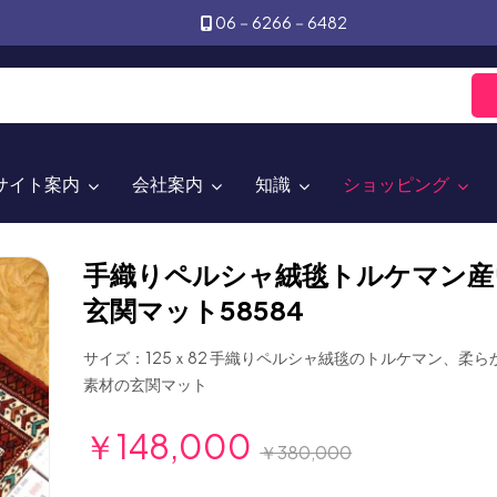
06－6266－6482
サイト案内
会社案内
知識
ショッピング
手織りペルシャ絨毯トルケマン産
玄関マット58584
サイズ：125ｘ82 手織りペルシャ絨毯のトルケマン、柔
素材の玄関マット
￥148,000
￥380,000