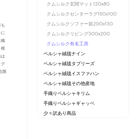
クムシルク玄関マット120x80
クムシルクセンターラグ150x100
クムシルクソファー前200x130
様も
多に
クムシルクリビング300x200
は織
クムシルク有名工房
と模
ペルシャ絨毯ナイン
糸は
ペルシャ絨毯タブリーズ
ラグ
点限
ペルシャ絨毯イスファハン
ペルシャ絨毯その他産地
手織りペルシャキリム
手織りペルシャギャッベ
少々訳あり商品
機械織りイラン製カーペット
全てのセール商品！