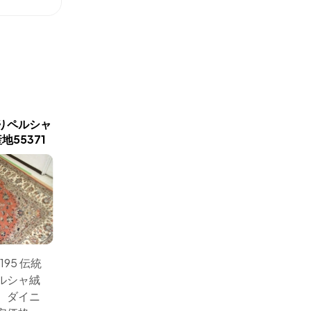
新商品入荷
りペルシャ
カシャーン産地の手織りペ
リビング
55371
ルシャ絨毯18946
ルシャ
195 伝統
サイズ：227x140 ペ
サイズ：
ルシャ絨
ルシャ絨毯のソファー
シャー
、ダイニ
前サイズ、カシャーン
特別注