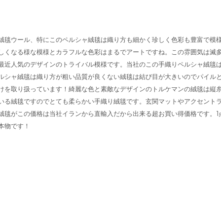
絨毯ウール、特にこのペルシャ絨毯は織り方も細かく珍しく色彩も豊富で模
しくなる様な模様とカラフルな色彩はまるでアートですね。この雰囲気は滅
最近人気のデザインのトライバル模様です。当社のこの手織りペルシャ絨毯
ルシャ絨毯は織り方が粗い品質が良くない絨毯は結び目が大きいのでパイル
けを取り扱っています！綺麗な色と素敵なデザインのトルケマンの絨毯は縦
いる絨毯ですのでとても柔らかい手織り絨毯です。玄関マットやアクセント
絨毯がこの価格は当社イランから直輸入だから出来る超お買い得価格です。1
本物です！