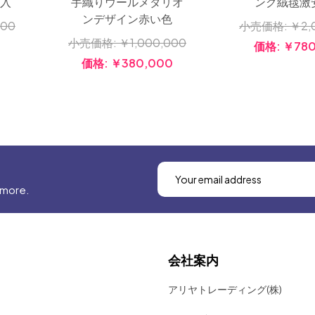
手織りウールメダリオ
入
ング絨毯激
ンデザイン赤い色
000
小売価格:
￥2,
小売価格:
￥1,000,000
0
価格:
￥780
価格:
￥380,000
 more.
会社案内
アリヤトレーディング(株)