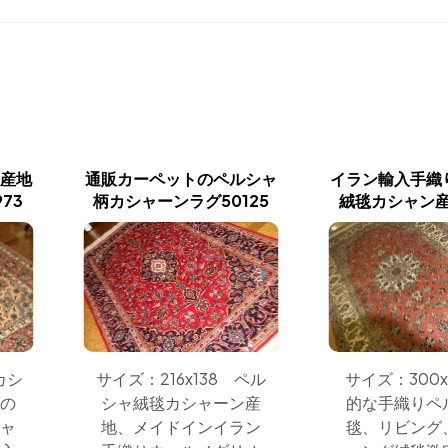
産地
通販カーペットのペルシャ
イラン輸入手織
73
柄カシャーンラグ50125
絨毯カシャン産地
サイズ：216x138 ペル
カシ
サイズ：300x
シャ絨毯カシャーン産
の
的な手織りペ
地、メイドインイラン
ャ
毯、リビング