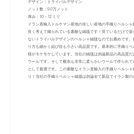
デザイン：トライバルデザイン
ノット数：50万ノット
厚み：10－12 ミリ
イラン直輸入トルケマン産地の珍しい産地の手織りペルシャ
良く考えて織られている素敵な絨毯です！見ているだけで楽
ないトライバルデザインのペルシャ絨毯なのでお薦めです。
り方も細かく結び目も小さい高品質です。基本的に手織りペ
様がモケモケしています。当社の絨毯は勿論新品の高品質だ
ウールです。そして横糸も非常に柔らかいウールで作られて
として最適です。この素敵なイラン直輸入の手織りペルシャ
り！当社の手織りペルシャ絨毯は勿論全て新品でイラン製の